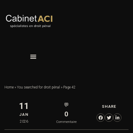
Home
»
You searched for droit pénal
»
Page 42
11
💬
SHARE
0
JAN
2026
Commentaire