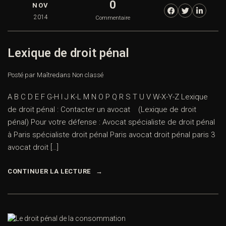
0
NOV
2014
Commentaire
Lexique de droit pénal
Posté par Maître
dans
Non classé
A B C D E F G-H I J K-L M N O P Q R S T U V W-X-Y-Z Lexique
de droit pénal : Contacter un avocat (Lexique de droit
pénal) Pour votre défense : Avocat spécialiste de droit pénal
à Paris spécialiste droit pénal Paris avocat droit pénal paris 3
avocat droit […]
CONTINUER LA LECTURE