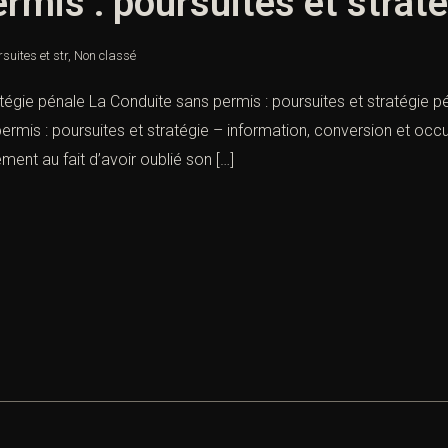
rmis : poursuites et strat
suites et str
,
Non classé
tégie pénale La Conduite sans permis : poursuites et stratégie pé
ermis : poursuites et stratégie – information, conversion et occ
ement au fait d’avoir oublié son […]