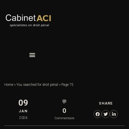
Home
»
You searched for droit pénal
»
Page 75
09
💬
SHARE
0
JAN
2026
Commentaire