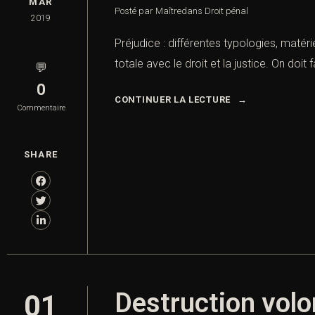
MAR
Posté par Maître
dans
Droit pénal
2019
Préjudice : différentes typologies, matéri
totale avec le droit et la justice. On doi
💬
0
CONTINUER LA LECTURE
Commentaire
SHARE
Destruction volon
01