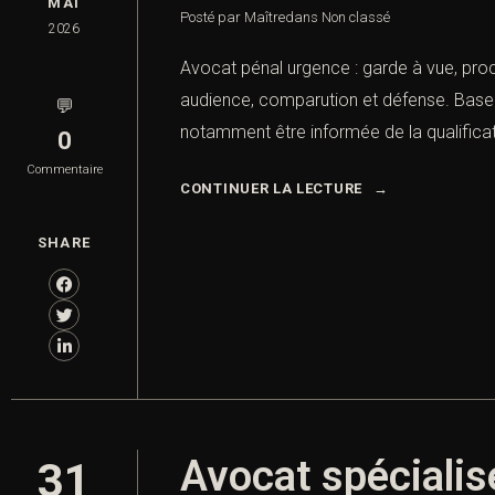
MAI
Posté par Maître
dans
Non classé
2026
Avocat pénal urgence : garde à vue, pro
audience, comparution et défense. Base j
💬
notamment être informée de la qualificati
0
Commentaire
CONTINUER LA LECTURE
SHARE
Avocat spécialis
31