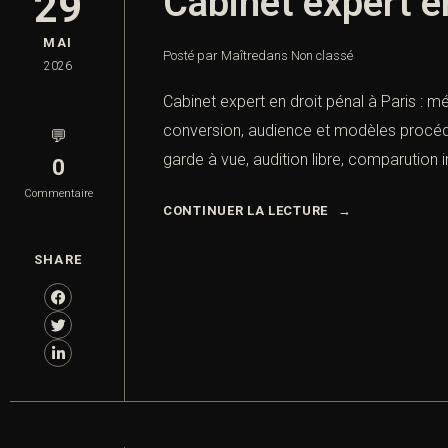
Cabinet expert e
29
MAI
Posté par Maître
dans
Non classé
2026
Cabinet expert en droit pénal à Paris : m
conversion, audience et modèles procédur
💬
garde à vue, audition libre, comparution i
0
Commentaire
CONTINUER LA LECTURE
SHARE