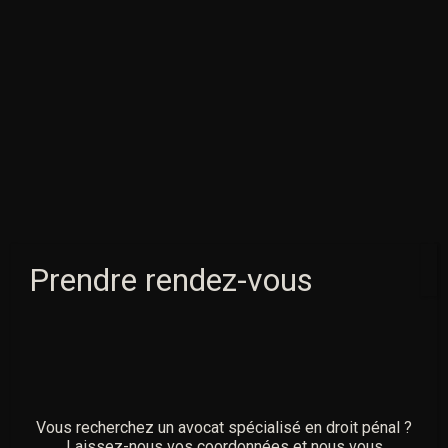
des États
.
CETTE INTERNATIONALISATION DU
DROIT
PÉNAL
PEUT S’EXPLIQUER DE PLUSIEURS
MANIÈRES, NOTAMMENT
GRÂCE À L’EXPANSION DES ÉCHANGES ENTRE
PAYS, DE LA NÉCESSITÉ D’APPRÉHENDER DES
PHÉNOMÈNES
CRIMINELS TRANSFRONTALIERS COMME LE
TERRORISME,
LA
CRIMINALITÉ ORGANISÉE
OU
ENCORE
la
criminalité environnementale
.
Prendre rendez-vous
Pour cette dernière, la France a ratifié plusieurs
conventions telles que la
Convention
MARPOL
concernant l’
infraction
de pollution des mers
,
Vous recherchez un avocat spécialisé en droit pénal ?
la
convention de Washington de 1973
sur le commerce
Laissez-nous vos coordonnées et nous vous