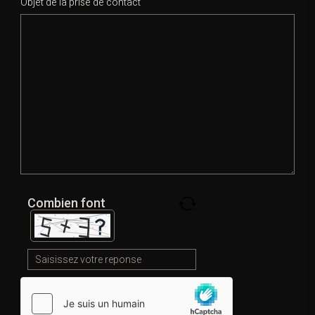
Objet de la prise de contact
Depuis plusieurs années, l’UE promeut un droit pénal
européen.
C. Lombois (op. cit) évoque même l’idée que le
législateur national n’est plus
«
qu’une des incarnations du normateur
».
L
’article 82 §2 du Traité sur le fonctionnement
de l’Union
européenne indique que
Combien font
«
Dans la mesure où cela est nécessaire pour faciliter
la
reconnaissance mutuelle des jugements
et décisions judiciaires, ainsi que la coopération policière
et judiciaire dans les matières pénales