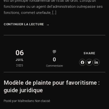
est un principe fondamental de l’État de droit. Lorsqu’un
fonctionnaire ou un agent del’administration outrepasse ses
fonctions, commet unefaute, […]
CONTINUER LA LECTURE
06
💬
SHARE
0
JUIL
2025
Commentaire
Modèle de plainte pour favoritisme :
guide juridique
Posté par Maître
dans
Non classé