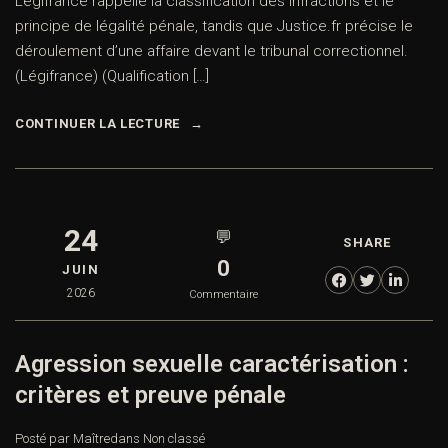
Légifrance rappelle la classification des infractions et le
principe de légalité pénale, tandis que Justice.fr précise le
déroulement d’une affaire devant le tribunal correctionnel.
(Légifrance) (Qualification […]
CONTINUER LA LECTURE
24
💬
SHARE
0
JUIN
2026
Commentaire
Agression sexuelle caractérisation :
critères et preuve pénale
Posté par Maître
dans
Non classé