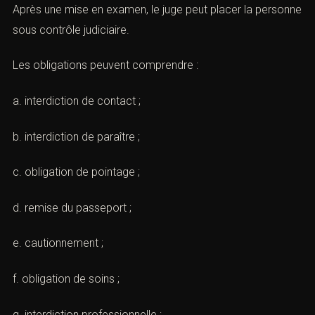
(Avocat mise en examen : défense
et stratégie pénale)
A. Les obligations possibles
Après une mise en examen, le juge peut placer la
personne sous contrôle judiciaire.
Les obligations peuvent comprendre :
a. interdiction de contact ;
en font
b. interdiction de paraître ;
c. obligation de pointage ;
d. remise du passeport ;