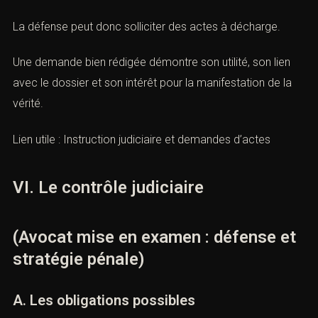
coordonnées et nous vous contacterons.
L’instruction ne doit pas seulement rechercher les
éléments accusatoires.
Elle doit aussi vérifier les explications favorables.
La défense peut donc solliciter des actes à décharge.
Une demande bien rédigée démontre son utilité, son lien
avec le dossier et son intérêt pour la manifestation de la
vérité.
infraction ou tribunal compétent *
Lien utile :
Instruction judiciaire et demandes d’actes
e *
VI. Le contrôle judiciaire
a prise de contact