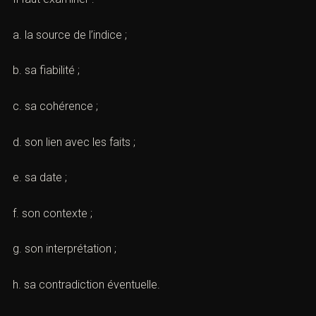
Cependant, chaque élément doit être discuté.
Il faut examiner :
a. la source de l’indice ;
b. sa fiabilité ;
c. sa cohérence ;
d. son lien avec les faits ;
e. sa date ;
f. son contexte ;
g. son interprétation ;