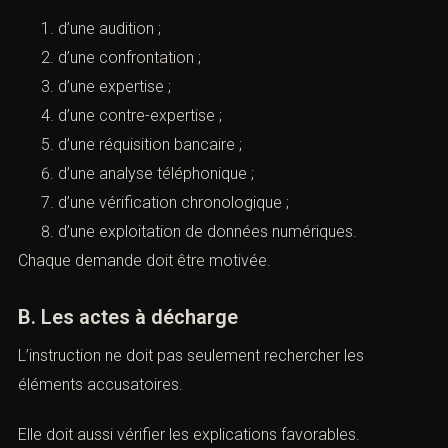
son avocat, demander au juge d’instruction d’accomplir
des actes utiles à la manifestation de la vérité.
Il peut s’agir :
d’une audition ;
d’une confrontation ;
d’une expertise ;
d’une contre-expertise ;
d’une réquisition bancaire ;
d’une analyse téléphonique ;
d’une vérification chronologique ;
d’une exploitation de données numériques.
Chaque demande doit être motivée.
B. Les actes à décharge
 recherchez un avocat spécialisé en droit pénal ? Laissez-nou