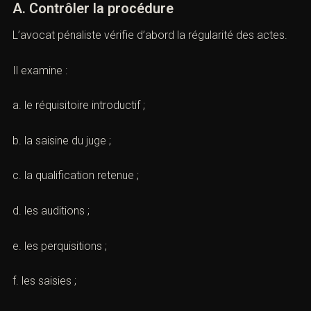
(Avocat mise en examen : défense
et stratégie pénale)
A. Contrôler la procédure
L’avocat pénaliste vérifie d’abord la régularité des actes.
Il examine :
a. le réquisitoire introductif ;
b. la saisine du juge ;
c. la qualification retenue ;
d. les auditions ;