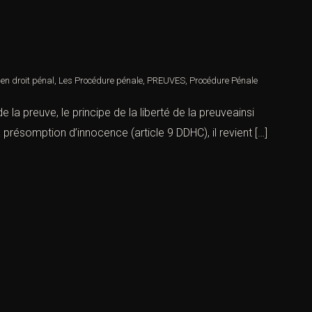
en droit pénal
,
Les Procédure pénale
,
PREUVES
,
Procédure Pénale
la preuve, le principe de la liberté de la preuveainsi
a présomption d’innocence (article 9 DDHC), il revient […]