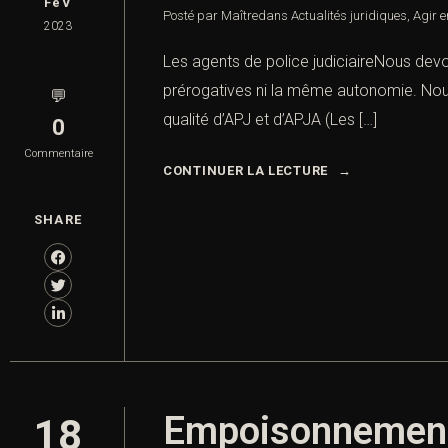
FéV
Posté par Maître
dans
Actualités juridiques
,
Agir e
2023
Les agents de police judiciaireNous devon
prérogatives ni la même autonomie. Nous 
💬
qualité d’APJ et d’APJA (Les […]
0
Commentaire
CONTINUER LA LECTURE
SHARE
Empoisonnement 
18