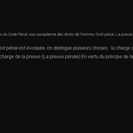
e
es du Code Pénal
,
cour européenne des droits de l'homme
,
Droit pénal
,
La preuve 
t pénal est évoquée, on distingue plusieurs choses : la charge de 
a charge de la preuve (La preuve pénale) En vertu du principe de l