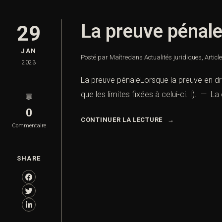
La preuve pénal
29
JAN
Posté par Maître
dans
Actualités juridiques
,
Articl
2023
La preuve pénaleLorsque la preuve en droi
que les limites fixées à celui-ci. I). — L
💬
0
CONTINUER LA LECTURE
Commentaire
SHARE