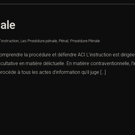
nale
'instruction
,
Les Procédure pénale
,
Pénal
,
Procédure Pénale
comprendre la procédure et défendre ACI L’instruction est dirigée p
ultative en matière délic­tuelle. En matière contraventionnelle, l’in
 procède à tous les actes d’information qu’il juge […]