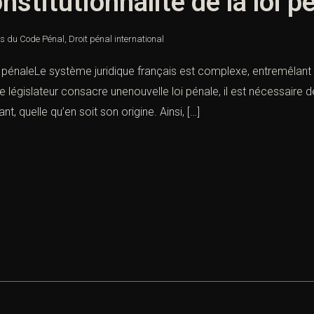
nstitutionnalité de la loi p
es du Code Pénal
,
Droit pénal international
oi pénaleLe système juridique français est complexe, entremêlant 
législateur consacre unenouvelle loi pénale, il est nécessaire de
, quelle qu’en soit son origine. Ainsi, […]