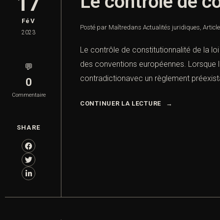
Le contrôle de co
17
FéV
Posté par Maître
dans
Actualités juridiques
,
Articl
2023
Le contrôle de constitutionnalité de la l
des conventions européennes. Lorsque le 
💬
contradictionavec un règlement préexistant
0
Commentaire
CONTINUER LA LECTURE
SHARE