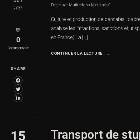
OCT
Posté par Maître
dans
Non classé
2025
Culture et production de cannabis : cadre
analyse les infractions, sanctions etjuris
💬
en France) La […]
0
Commentaire
CONTINUER LA LECTURE
SHARE
Transport de stup
15