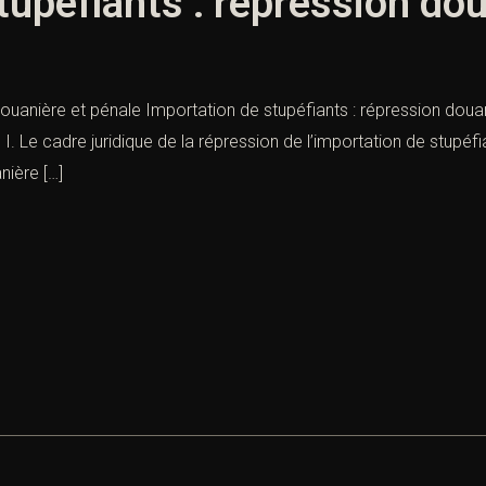
tupéfiants : répression dou
douanière et pénale Importation de stupéfiants : répression doua
. I. Le cadre juridique de la répression de l’importation de stupé
nière […]