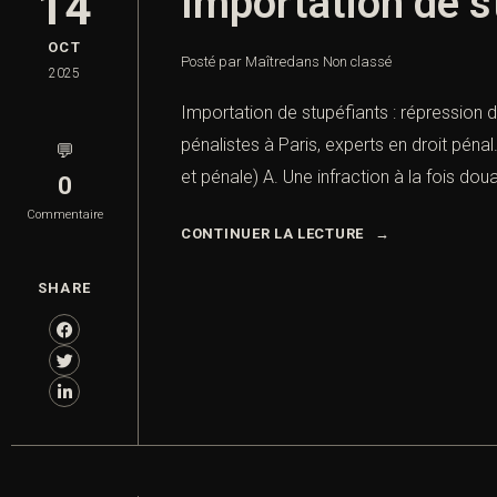
Importation de s
14
OCT
Posté par Maître
dans
Non classé
2025
Importation de stupéfiants : répression 
pénalistes à Paris, experts en droit pénal
💬
et pénale) A. Une infraction à la fois doua
0
Commentaire
CONTINUER LA LECTURE
SHARE