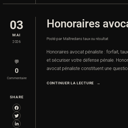
Honoraires avocat
03
MAI
Posté par Maître
dans
taux ou résultat
2026
Honoraires avocat pénaliste : forfait, tau
et sécuriser votre défense pénale. Honora
💬
avocat pénaliste constituent une question
0
Commentaire
CONTINUER LA LECTURE
SHARE