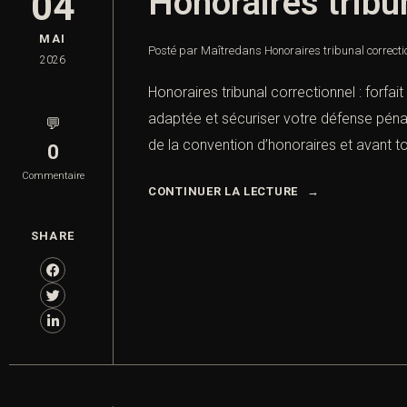
Honoraires tribu
04
MAI
Posté par Maître
dans
Honoraires tribunal correctio
2026
Honoraires tribunal correctionnel : forfa
adaptée et sécuriser votre défense pénale
💬
de la convention d’honoraires et avant to
0
Commentaire
CONTINUER LA LECTURE
SHARE