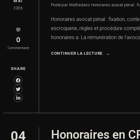
MAI
Posté par Maître
dans
Honoraires avocat pénal : fi
2026
Honoraires avocat pénal : fixation, conte
escroquerie, règles et procédure complèt
💬
honoraires a. La rémunération de l’avocat
0
Commentaire
CONTINUER LA LECTURE
SHARE
Honoraires en CRP
04