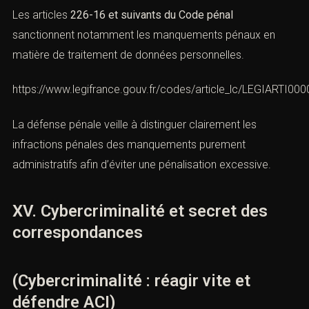
défendre ACI)
De nombreuses infractions de cybercriminalité sont liées
à des atteintes aux
données personnelles
. Le
détournement, la collecte frauduleuse ou la diffusion non
autorisée dedonnées peuvent engager des
responsabilités pénales distinctes des sanctions
administratives prévues par le droit des données
personnelles.
Les articles
226-16 et suivants du Code pénal
sanctionnent notamment les manquements pénaux en
matière de traitement de données personnelles.
https://www.legifrance.gouv.fr/codes/article_lc/LEGIARTI0
La défense pénale veille à distinguer clairement les