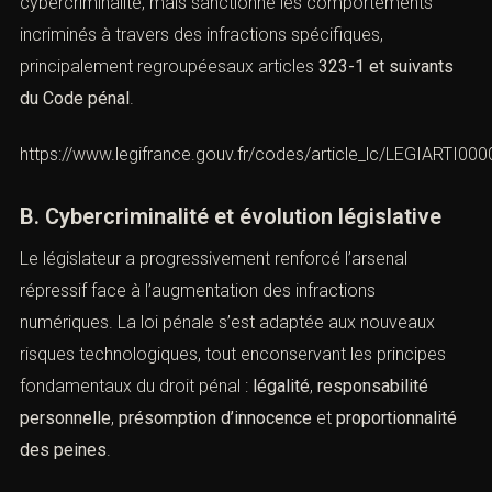
Le droit pénal français ne définit pas formellement la
cybercriminalité, mais sanctionne les comportements
incriminés à travers des infractions spécifiques,
principalement regroupéesaux articles
323-1 et suivants
du Code pénal
.
https://www.legifrance.gouv.fr/codes/article_lc/LEGIARTI0
B. Cybercriminalité et évolution législative
Le législateur a progressivement renforcé l’arsenal
répressif face à l’augmentation des infractions
numériques. La loi pénale s’est adaptée aux nouveaux
risques technologiques, tout enconservant les principes
fondamentaux du droit pénal :
légalité
,
responsabilité
personnelle
,
présomption d’innocence
et
proportionnalité des peines
.