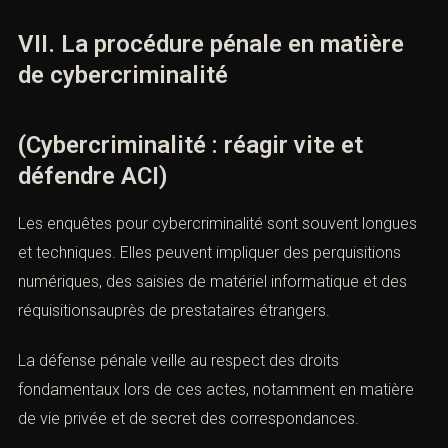
nous vos coordonnées et nous vous contacterons.
vérifiées ou des raisonnements approximatifs. Une
contre-expertise
peut être sollicitée afin de garantir un débat
om *
contradictoire.
VII. La procédure pénale en matière
mail *
de cybercriminalité
ieu de l'infraction ou tribunal compétent *
(Cybercriminalité : réagir vite et
défendre ACI)
éléphone *
Les enquêtes pour cybercriminalité sont souvent
longues et techniques. Elles peuvent impliquer des
perquisitions numériques, des saisies de matériel
bjet de la prise de contact