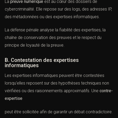
défendre ACI)
A. Une preuve technique et fragile
La
preuve numérique
est au cœur des dossiers de
cybercriminalité. Elle repose sur des logs, des adresses
IP, des métadonnées ou des expertises informatiques.
La défense pénale analyse la fiabilité des expertises, la
chaîne de conservation des preuves et le respect du
principe de loyauté de la preuve.
B. Contestation des expertises
informatiques
Les expertises informatiques peuvent être contestées
lorsqu’elles reposent sur des hypothèses techniques non
Vous recherchez un avocat spécialisé en droit pénal ? Laissez-