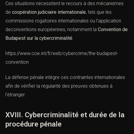
(Cybercriminalité : réagir vite et
défendre ACI)
La cybercriminalité dépasse souvent les frontières
nationales. Les enquêtes peuvent impliquer des
fournisseurs étrangers, des serveurs situés hors de
France ou des auteurs présumésrésidant à l’étranger.
Ces situations nécessitent le recours à des mécanismes
de
coopération judiciaire internationale
, tels que les
commissions rogatoires internationales ou l’application
deconventions européennes, notamment la
Convention
de Budapest sur la cybercriminalité
.
https://www.coe.int/fr/web/cybercrime/the-budapest-