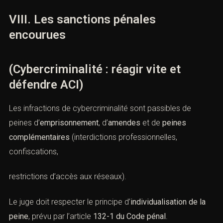
informatique et des réquisitionsauprès de prestataires
étrangers.
La défense pénale veille au respect des droits
fondamentaux lors de ces actes, notamment en matière
de vie privée et de secret des correspondances.
VIII. Les sanctions pénales
encourues
Combien font
(Cybercriminalité : réagir vite et
défendre ACI)
Les infractions de cybercriminalité sont passibles de
peines d’
emprisonnement
, d’
amendes
et de
peines