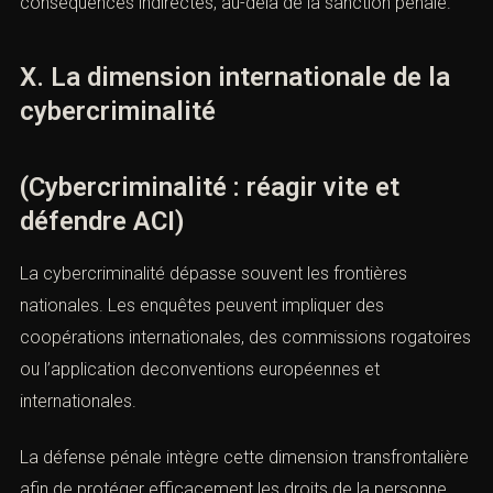
Une condamnation pour cybercriminalité peut entraîner
une
inscription au casier judiciaire
, des difficultés
professionnelles majeures et une atteinte durable à la
réputation.
La défense pénale vise également à limiter ces
conséquences indirectes, au-delà de la sanction pénale.
X. La dimension internationale de la
cybercriminalité
(Cybercriminalité : réagir vite et
défendre ACI)
La cybercriminalité dépasse souvent les frontières