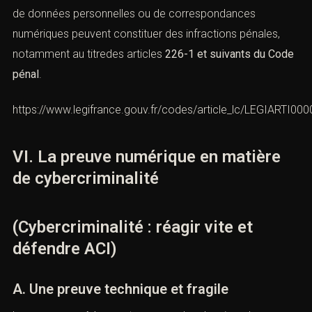
l’intention et l’impactréel des faits reprochés.
B. Les atteintes à la vie privée
La captation, l’enregistrement ou la diffusion non
autorisée de données personnelles ou de
correspondances numériques peuvent constituer des
infractions pénales, notamment au titredes articles
226-
1 et suivants du Code pénal
.
https://www.legifrance.gouv.fr/codes/article_lc/LEGIARTI0
VI. La preuve numérique en matière
de cybercriminalité
(Cybercriminalité : réagir vite et