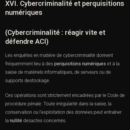
Les articles
226-15
et
432-9 du Code pénal
encadrent
strictement ces atteintes.
https://www.legifrance.gouv.fr/codes/article_lc/LEGIARTI0
La défense pénale vérifie la légalité des interceptions, la
compétence des autorités et le respect des garanties
procédurales.
XVI. Cybercriminalité et
perquisitions numériques
(Cybercriminalité : réagir vite et
défendre ACI)
Les enquêtes en matière de cybercriminalité donnent