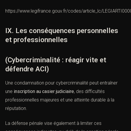
complémentaires
(interdictions professionnelles,
confiscations,
restrictions d’accès aux réseaux).
Le juge doit respecter le principe d’
individualisation de la
peine
, prévu par l’article
132-1 du Code pénal
.
https://www.legifrance.gouv.fr/codes/article_lc/LEGIARTI0
IX. Les conséquences personnelles
et professionnelles
(Cybercriminalité : réagir vite et
défendre ACI)