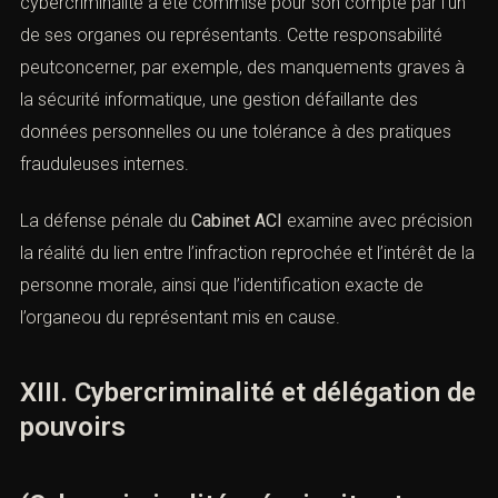
du Code
pénal
.
https://www.legifrance.gouv.fr/codes/article_lc/LEGIARTI0
Une entreprise peut être poursuivie lorsque l’infraction de
cybercriminalité a été commise pour son compte par
l’un de ses organes ou représentants. Cette
responsabilité peutconcerner, par exemple, des
manquements graves à la sécurité informatique, une
gestion défaillante des données personnelles ou une
tolérance à des pratiques frauduleuses internes.
La défense pénale du
Cabinet ACI
examine avec
précision la réalité du lien entre l’infraction reprochée et