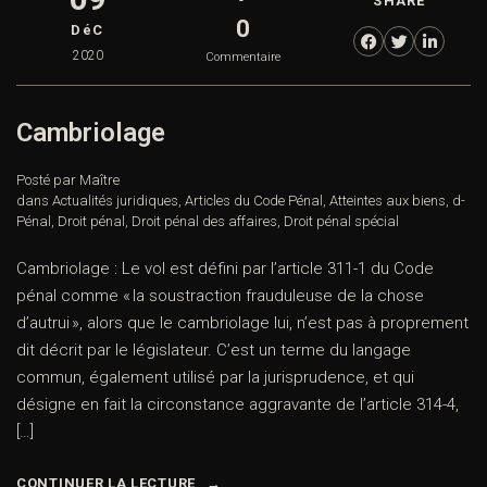
SHARE
0
DéC
2020
Commentaire
Cambriolage
Posté par Maître
dans
Actualités juridiques
,
Articles du Code Pénal
,
Atteintes aux biens
,
d-
Pénal
,
Droit pénal
,
Droit pénal des affaires
,
Droit pénal spécial
Cambriolage : Le vol est défini par l’article 311-1 du Code
pénal comme « la soustraction frauduleuse de la chose
d’autrui », alors que le cambriolage lui, n’est pas à proprement
dit décrit par le législateur. C’est un terme du langage
commun, également utilisé par la jurisprudence, et qui
désigne en fait la circonstance aggravante de l’article 314-4,
[…]
CONTINUER LA LECTURE