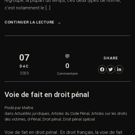
regroupe, la plupart du temps, ces deux types de norme,
c’est notamment le […]
CONTINUER LA LECTURE
07
💬
SHARE
0
DéC
2020
Commentaire
Voie de fait en droit pénal
Posté par Maître
dans
Actualités juridiques
,
Articles du Code Pénal
,
Articles sur les droits
des victimes
,
d-Pénal
,
Droit pénal
,
Droit pénal spécial
Voie de fait en droit pénal : En droit français, la voie de fait