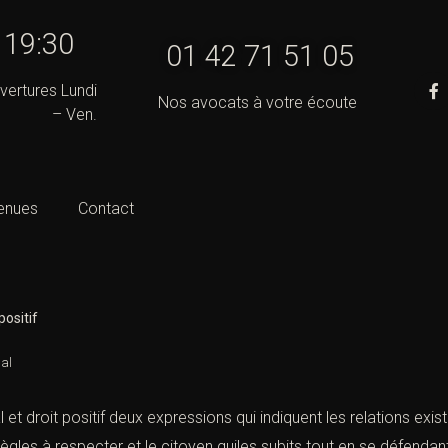
- 19:30
01 42 71 51 05
vertures Lundi
Nos avocats à votre écoute
– Ven.
enues
Contact
positif
nal
 et droit positif deux expressions qui indiquent les relations exist
ègles à respecter et le citoyen quiles subits tout en se défendant