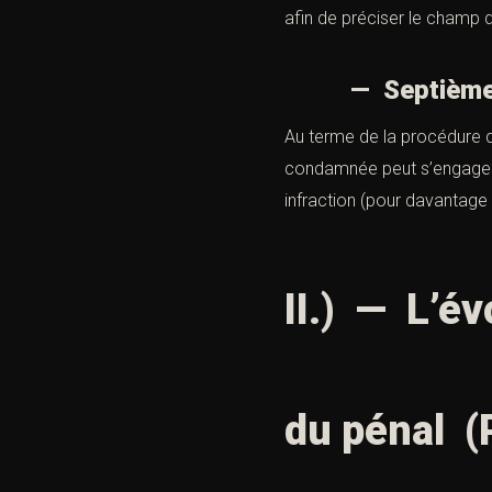
afin de préciser le champ
— Septièmement
Au terme de la procédure q
condamnée peut s’engager. 
infraction (pour davantage de
II.) — L’é
du pénal (P