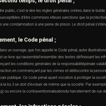
cond temps
, le droit pénal ;
ordre public, c’est-à-dire les règles générales créées dans le butde
s susceptibles d’être commises etleurs sanctions que la protectio
s une condamnation à une peine de prison. Le droit pénal s’int
t, le Code pénal ;
ans un ouvrage, que l’on appelle le Code pénal, autre illustrationd
t un livre qui rassemblel’ensemble des textes définissant les inf
ant les conditions générales de la responsabilitépénale valable p
fraction en commençant par les crimes et délitscontre la personn
la paix publique. Ce code pénal ayant vocation à protéger la socié
la loi, il se doit d’évoluer de même que la société. Par exemple
ping) ou encore la contraventionnalisationdu harcèlement de rue 