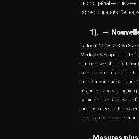
Le droit pénal évolue avec 
correctionnalisés. De nouv
1). — Nouvelles
La
loi n° 2018-703
du 3 aoû
Marlène Schiappa.
Cette loi
outrage sexiste le fait, hor
comportement à connotation
créée à son encontre une si
néanmoins se voir punie que
saisir le caractère évolutif
circonstance. Le législateu
important ou encore ensuite
Mesures plu