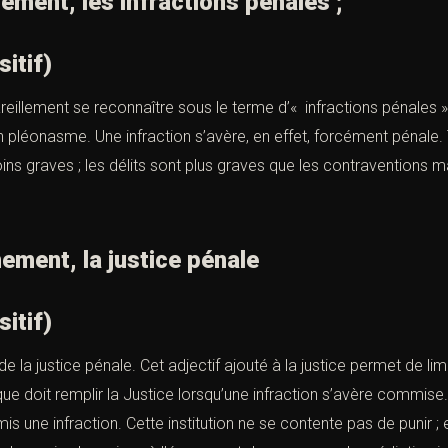
t, les infractions pénales ;
sitif)
eillement se reconnaître sous le terme d’« infractions pénales ». 
 pléonasme. Une infraction s’avère, en effet, forcément pénale. Tr
ns graves ; les délits sont plus graves que les contraventions m
t, la justice pénale
sitif)
e la justice pénale. Cet adjectif ajouté à la justice permet de li
ue doit remplir la Justice lorsqu’une infraction s’avère commise. 
une infraction. Cette institution ne se contente pas de punir ; e