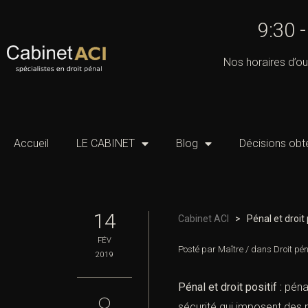
9:30 
Nos horaires d’ou
Accueil
LE CABINET
Blog
Décisions obt
14
Cabinet ACI
>
Pénal et droit 
FÉV
Posté par
Maître
/
dans
Droit pé
2019
Pénal et droit positif :
pénal
◯
sécurité qui imposent des r