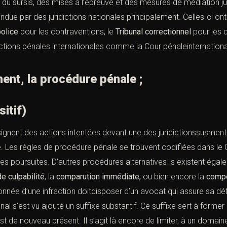
 du sursis, des mises à l’épreuve et des mesures de médiation j
endue par des juridictions nationales principalement. Celles-ci o
police
pour les contraventions, le
Tribunal correctionnel
pour les d
ctions pénales internationales comme la Cour pénaleinternational
 la procédure pénale ;
sitif)
ignent des actions intentées devant une des juridictionssusmenti
. Les règles de procédure pénale se trouvent codifiées dans le C
es poursuites. D’autres procédures alternativesIls existent ég
 de
culpabilité
, la
comparution immédiate,
ou bien encore la
compo
nnée d’une infraction doitdisposer d’un avocat qui assure sa dé
pénal s’est vu ajouté un suffixe substantif. Ce suffixe sert à for
est de nouveau présent. Il s’agit là encore de limiter, à un domain