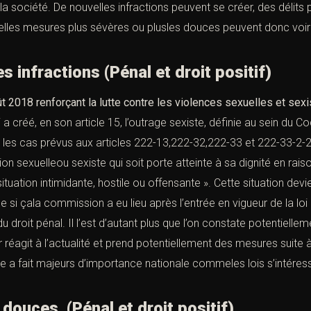
la société. De nouvelles infractions peuvent se créer, des délits
elles mesures plus sévères ou plusles douces peuvent donc voir l
 infractions
(Pénal et droit positif)
t 2018 renforçant la lutte contre les violences sexuelles
et sexi
 a créé, en son article 15, l’outrage sexiste, définie au sein du Co
s les cas prévus aux articles
222-13
,
222-32
,
222-33
et
222-33-2-
 sexuelleou sexiste qui soit porte atteinte à sa dignité en rais
tuation intimidante, hostile ou offensante ». Cette situation devie
 si çala commission a eu lieu après l’entrée en vigueur de la loi 
 du droit pénal. Il l’est d’autant plus que l’on constate potentiell
r réagit à l’actualité et prend potentiellement des mesures suite 
 a fait majeurs d’importance nationale commeles lois s’intéressan
s douces
(Pénal et droit positif)