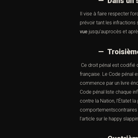
— Dans un se
Il vise à faire respecter l’
prévoir tant les infraction
vue
jusqu’auprocès et aprè
— Troisièmemen
Ce droit pénal est codifié d
française. Le Code pénal es
commence par un livre énonç
Code pénal liste chaque in
contre la Nation, l’Étatet 
comportementscontraires à 
l’article sur le happy slap