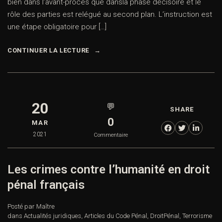
bien dans l’avant-procès que dansla phase décisoire et le
rôle des parties est relégué au second plan. L’instruction est
une étape obligatoire pour […]
CONTINUER LA LECTURE
20
💬
SHARE
0
MAR
2021
Commentaire
Les crimes contre l’humanité en droit
pénal français
Posté par Maître
dans
Actualités juridiques
,
Articles du Code Pénal
,
DroitPénal
,
Terrorisme