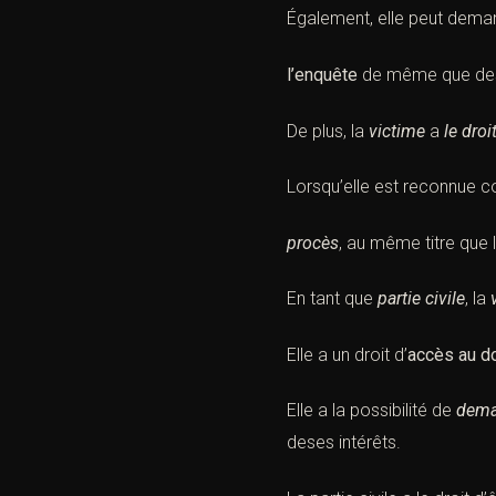
Également, elle peut dema
l’
enquête
de même que d
De plus, la
victime
a
l
e droi
Lorsqu’elle est reconnue 
procès
, au même titre que 
En tant que
partie civile
, la
Elle a un
droit d’
accès au d
Elle a la possibilité de
dema
deses
intérêts
.