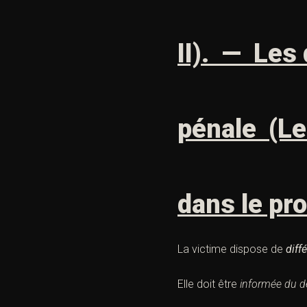
II). — Les
pénale (Le
dans le pr
La victime dispose de
diff
Elle doit être
informée du d