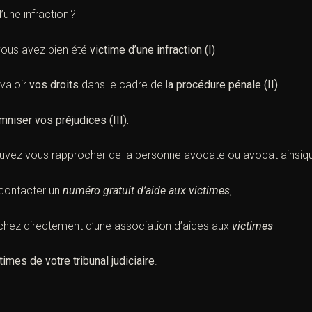
’une
infraction
?
e vous avez bien été
victime
d’une
infraction
(I)
valoir
vos droits
dans le cadre de l
a
procédure pénale
(II)
mniser vos
préjudices
(III).
ouvez vous rapprocher de la personne avocate ou avocat ainsiqu
contacter un
numéro gratuit d’aide aux victimes
,
chez directement d’une association d’aides aux
victimes
times de votre tribunal judiciaire
.