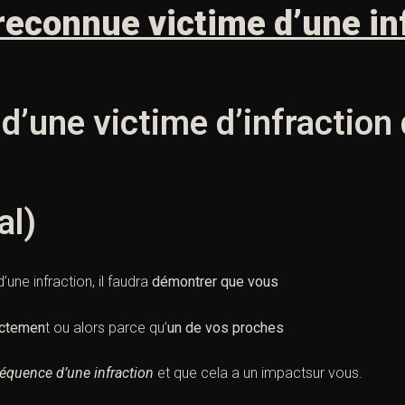
 reconnue
victime
d’une
in
 d’une
victime
d’
infraction
al)
d’une
infraction
, il faudra
démontrer que vous
ectemen
t ou alors parce qu’
un de vos proches
équence d’une
infraction
et que cela a un impactsur vous.