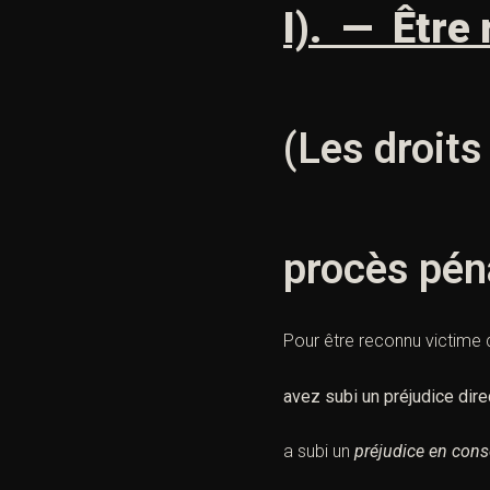
I). — Être
(Les droits
procès pén
Pour être reconnu
victime
avez subi un
préjudice
dir
a subi un
préjudice
en cons