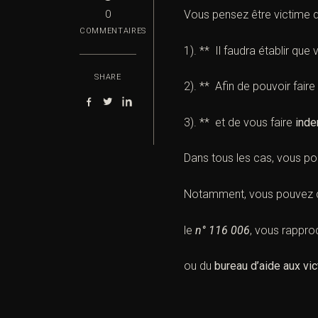
Vous pensez être
victime
d
0
COMMENTAIRES
1). ** Il faudra établir qu
SHARE
2). ** Afin de pouvoir faire 
3). ** et de vous faire
inde
Dans tous les cas, vous p
Notamment, vous pouvez 
le
n° 116 006
, vous rappro
ou du
bureau d’aide aux vic