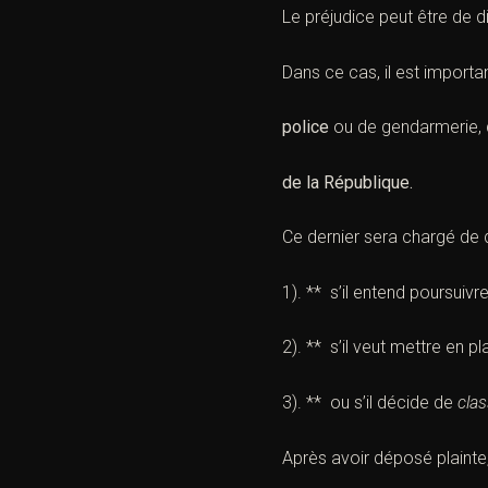
Le
préjudice
peut être de di
Dans ce cas, il est importan
police
ou de gendarmerie, 
de la République.
Ce dernier sera chargé de
1). ** s’il entend poursuivr
2). ** s’il veut mettre en p
3). ** ou s’il décide de
clas
Après avoir déposé plainte