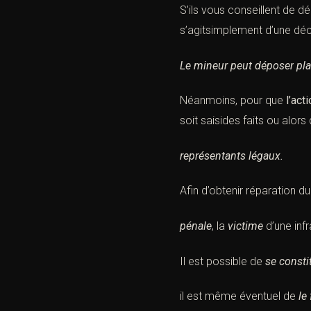
S’ils vous conseillent de d
s’agitsimplement d’une décl
Le
mineur
peut déposer
pla
Néanmoins, pour que
l’act
soit saisides faits ou alors
représentants légaux.
Afin d’obtenir
réparation du
pénale
, la
victime
d’une
inf
Il est possible de
se constit
il est même éventuel de
le