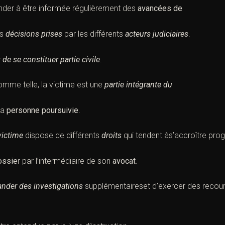
nder à être informée régulièrement des
avancées de
es
décisions prises
par les différents
acteurs judiciaires
.
t de se constituer partie civile
.
comme telle,
la victime est une
partie intégrante du
la
personne poursuivie
.
victime
dispose de différents
droits
qui tendent às’accroître pro
ossie
r
par l’intermédiaire de son
avocat
.
nder des investigations
supplémentaireset d’exercer des recours 