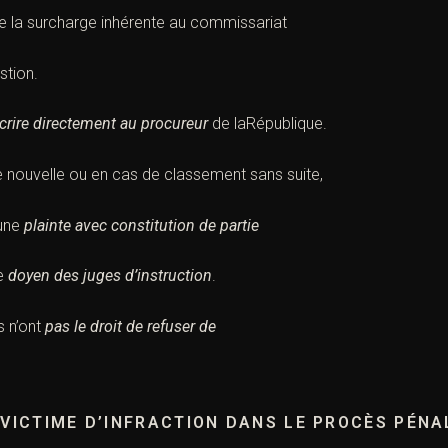
 la surcharge inhérente au
commissariat
stion.
écrire directement au
procureur
de laRépublique.
e nouvelle ou en cas de
classement sans suite
,
 une
plainte avec constitution de partie
le
doyen des juges d’instruction
.
s n’ont
pas le
droit de refuser de
E
VICTIME
D’INFRACTION DANS LE PROCÈS PÉNA