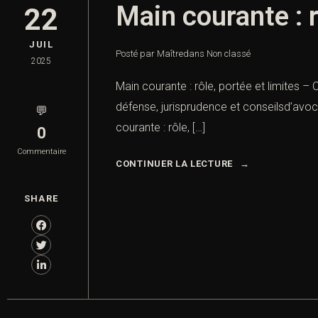
Main courante : r
22
JUIL
Posté par Maître
dans
Non classé
2025
Main courante : rôle, portée et limites – 
défense, jurisprudence et conseilsd’avoca
💬
courante : rôle, […]
0
Commentaire
CONTINUER LA LECTURE
SHARE