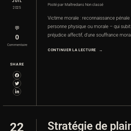
JUIL
Posté par Maître
dans
Non classé
2025
Victime morale : reconnaissance pénale p
personne physique ou morale – qui subit un
💬
préjudice affectif, d’une souffrance moral
0
Commentaire
CONTINUER LA LECTURE
SHARE
Stratégie de plai
22