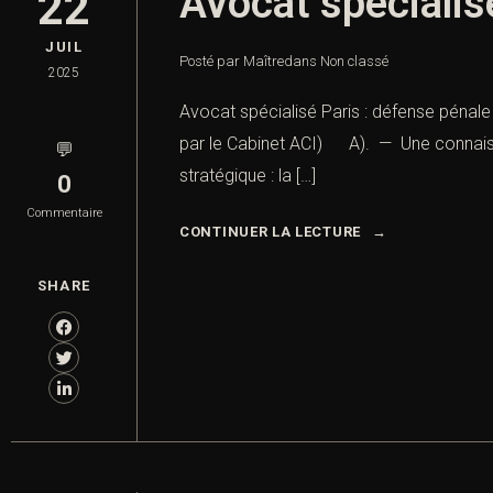
Avocat spécialis
22
JUIL
Posté par Maître
dans
Non classé
2025
Avocat spécialisé Paris : défense pénale
par le Cabinet ACI) A). — Une connaissan
💬
stratégique : la […]
0
Commentaire
CONTINUER LA LECTURE
SHARE