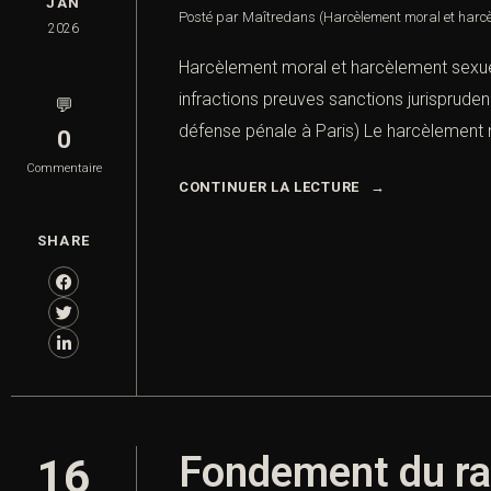
JAN
Posté par Maître
dans
(Harcèlement moral et harcè
2026
Harcèlement moral et harcèlement sexue
infractions preuves sanctions jurisprud
💬
défense pénale à Paris) Le harcèlement 
0
Commentaire
CONTINUER LA LECTURE
SHARE
Fondement du rai
16