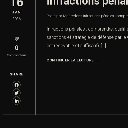
Infractions pénal
16
JAN
Posté par Maître
dans
Infractions pénales : compr
2026
Infractions pénales : comprendre, qualifie
sanctions et stratégie de défense par le Ca
💬
est recevable et suffisant), […]
0
Commentaire
CONTINUER LA LECTURE
SHARE