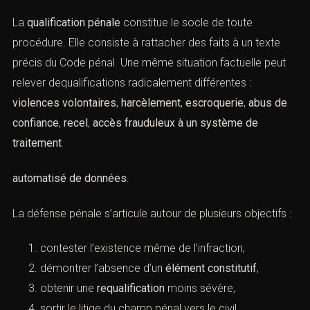
La
qualification pénale
constitue le socle de toute
procédure. Elle consiste à rattacher des faits à un texte
précis du Code pénal. Une même situation factuelle peut
relever dequalifications radicalement différentes :
violences volontaires
,
harcèlement
,
escroquerie
,
abus de
confiance
,
recel
,
accès frauduleux à un système de
traitement
automatisé de données
.
La défense pénale s’articule autour de plusieurs objectifs :
contester l’existence même de l’infraction,
démontrer l’absence d’un
élément constitutif
,
obtenir une
requalification
moins sévère,
sortir le litige du champ pénal vers le civil.