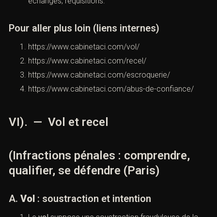
Recel
: détenir/transmettre en sachant l’origine
délictueuse (
article 321-1
). (
Légifrance
)
Escroquerie
: manœuvres/qualité/faux nom
déterminant une remise (
article 313-1
).
(
Légifrance
)
Abus de confiance
: détournement d’un bien remis
à titre précaire (
article 314-1
). (
Légifrance
)
B. Preuve : pièces et traçabilité
Documents : factures, relevés, devis, dépôts de
plainte, photos, vidéosurveillance.
Numérique : IP, logs, historiques de transactions,
échanges, réquisitions.
Pour aller plus loin (liens internes)