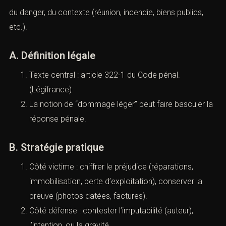
https://www.cabinetaci.com/abus-de-confiance/
https://www.cabinetaci.com/blanchiment/
VIII). — Dégradations et
destructions
(Infractions pénales : comprendre,
qualifier, se défendre (Paris)
La
destruction / dégradation / détérioration
est un
contentieux très “preuve + chiffrage” : photos, devis,
expertises, vidéos, témoins. La qualification dépend
aussi de l’intention,
du danger, du contexte (réunion, incendie, biens publics,