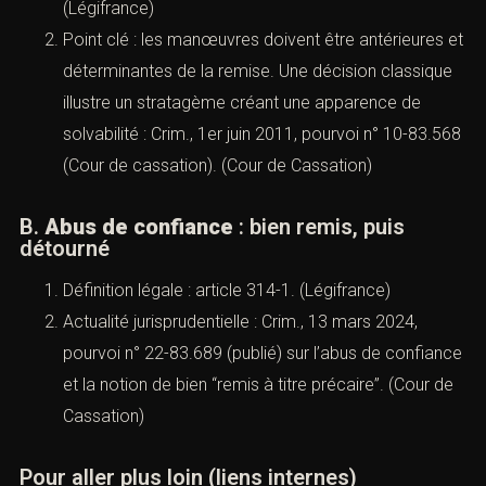
https://www.cabinetaci.com/recel/
https://www.cabinetaci.com/perquisition-saisie/
VII). — Escroquerie et abus de
confiance
(Infractions pénales : comprendre,
qualifier, se défendre (Paris)
A.
Escroquerie
: manœuvres
déterminantes de la remise
Définition légale :
article 313-1 du Code pénal
.
(
Légifrance
)
Point clé : les manœuvres doivent être antérieures
et déterminantes de la remise. Une décision