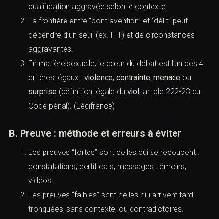
Une même scène peut relever de
violences
volontaires
, de
menaces
, de
harcèlement
, ou d’une
qualification aggravée selon le contexte.
La frontière entre “contravention” et “délit” peut
dépendre d’un seuil (ex. ITT) et de circonstances
aggravantes.
En matière sexuelle, le cœur du débat est l’un des
4 critères légaux :
violence
,
contrainte
,
menace
ou
surprise
(définition légale du
viol
,
article 222-23 du
Code pénal
). (
Légifrance
)
B. Preuve : méthode et erreurs à éviter
Les preuves “fortes” sont celles qui se recoupent :
constatations, certificats, messages, témoins,
vidéos.