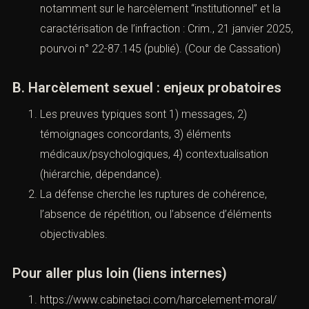
que prouve-t-on, avec quelles pièces, sur quelle période.
A. Harcèlement moral : contours
Le harcèlement moral est défini dans le Code
pénal (section Légifrance dédiée :
articles 222-33-
2 et s.
). (
Légifrance
)
La Cour de cassation a précisé des contours,
notamment sur le harcèlement “institutionnel” et la
caractérisation de l’infraction : Crim., 21 janvier
2025, pourvoi n° 22-87.145 (publié). (
Cour de
Cassation
)
B. Harcèlement sexuel : enjeux probatoires
Les preuves typiques sont 1) messages, 2)
témoignages concordants, 3) éléments