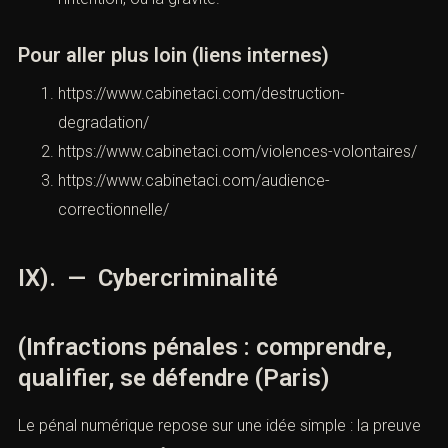
etc.).
A. Définition légale
Texte central :
article 322-1 du Code pénal
.
(
Légifrance
)
La notion de “dommage léger” peut faire basculer
la réponse pénale.
B. Stratégie pratique
Côté victime : chiffrer le préjudice (réparations,
immobilisation, perte d’exploitation), conserver la
preuve (photos datées, factures).
Côté défense : contester l’imputabilité (auteur),
l’intention, ou la gravité.