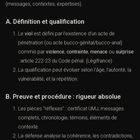
(Infractions pénales : comprendre,
qualifier, se défendre (Paris)
En matière d’infractions sexuelles, l’enjeu central est la
qualification (viol, agression, atteinte sexuelle), la
temporalité (plainte immédiate ou tardive), et la preuve
(messages, contextes, expertises).
A. Définition et qualification
Le
viol
est défini par l’existence d’un acte de
pénétration (ou acte bucco-génital/bucco-anal)
commis par
violence
,
contrainte
,
menace
ou
surprise
:
article 222-23 du Code pénal
.
(
Légifrance
)
La qualification peut évoluer selon l’âge, l’autorité,