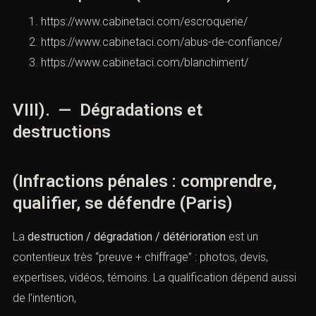
classique illustre un stratagème créant une
apparence de solvabilité : Crim., 1er juin 2011,
pourvoi n° 10-83.568 (Cour de cassation). (
Cour de
Cassation
)
B.
Abus de confiance
: bien remis, puis
détourné
Définition légale :
article 314-1
. (
Légifrance
)
Actualité jurisprudentielle : Crim., 13 mars 2024,
pourvoi n° 22-83.689 (publié) sur l’abus de
confiance et la notion de bien “remis à titre
précaire”. (
Cour de Cassation
)
Pour aller plus loin (liens internes)
https://www.cabinetaci.com/escroquerie/