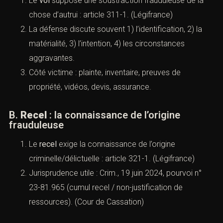
https://www.cabinetaci.com/vol/
https://www.cabinetaci.com/recel/
https://www.cabinetaci.com/escroquerie/
https://www.cabinetaci.com/abus-de-confiance/
VI). — Vol et recel
(Infractions pénales : comprendre,
qualifier, se défendre (Paris)
A.
Vol
: soustraction et intention
Le
vol
suppose une soustraction frauduleuse de la
chose d’autrui :
article 311-1
. (
Légifrance
)
La défense discute souvent 1) l’identification, 2) la