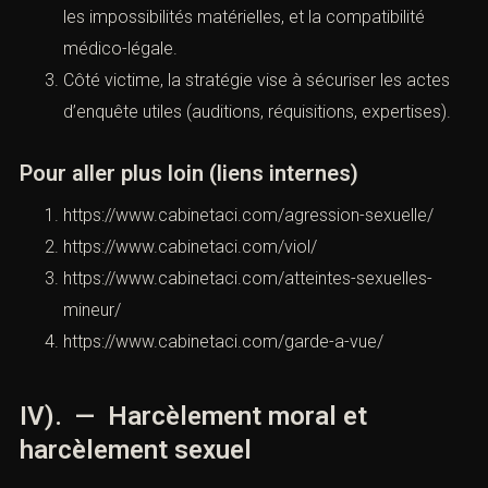
la vulnérabilité, et la répétition.
B. Preuve et procédure : rigueur absolue
Les pièces “réflexes” : certificat UMJ, messages
complets, chronologie, témoins, éléments de
contexte.
La défense analyse la cohérence, les
contradictions, les impossibilités matérielles, et la
compatibilité médico-légale.
Côté victime, la stratégie vise à sécuriser les actes
d’enquête utiles (auditions, réquisitions, expertises).
Pour aller plus loin (liens internes)
https://www.cabinetaci.com/agression-sexuelle/