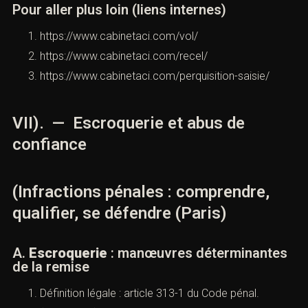
matérialité, 3) l’intention, 4) les circonstances
aggravantes.
Côté victime : plainte, inventaire, preuves de
propriété, vidéos, devis, assurance.
B.
Recel
: la connaissance de l’origine
frauduleuse
Le
recel
exige la connaissance de l’origine
criminelle/délictuelle :
article 321-1
. (
Légifrance
)
Jurisprudence utile : Crim., 19 juin 2024, pourvoi n°
23-81.965 (cumul recel / non-justification de
ressources). (
Cour de Cassation
)
Pour aller plus loin (liens internes)
https://www.cabinetaci.com/vol/