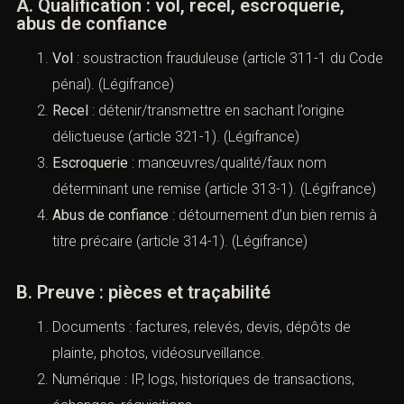
(Infractions pénales : comprendre,
qualifier, se défendre (Paris)
Les infractions “contre les biens” se structurent autour
de 1) l’appropriation frauduleuse, 2) la tromperie et la
remise, 3) le détournement d’un bien remis, 4) l’atteinte
matérielle
(dégradation/destruction). La défense se joue souvent
sur l’intention et sur la preuve du lien entre le prévenu et
le bien.
A. Qualification : vol, recel, escroquerie,
abus de confiance
Vol
: soustraction frauduleuse (
article 311-1 du
Code pénal
). (
Légifrance
)