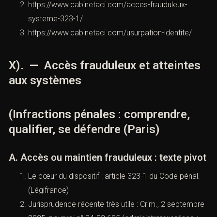
correctement conservée et juridiquement “rattachée” à
une personne. Le droitpénal traite à la fois l’atteinte au
système (intrusion, altération) et l’atteinte aux
personnes/bien via le numérique (usurpation,
escroquerie).
A. Preuve numérique
Captures d’écran : utiles, mais à contextualiser
(URL, date, conversation complète).
Réquisitions : opérateurs, plateformes, banques.
Constats : commissaire de justice, archives,
exportations.
Pour aller plus loin (liens internes)
https://www.cabinetaci.com/cybercriminalite/