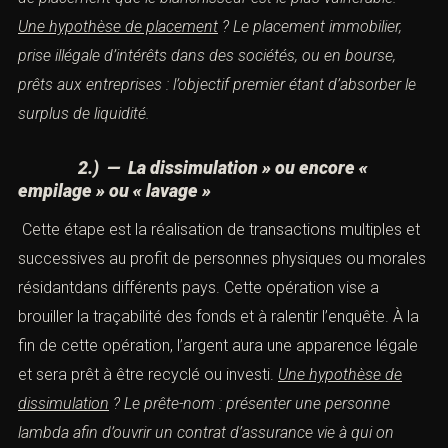
système bancaireet financier. Autrement dit c’est par
cette opération de placement que l’argent liquide va être
transforméen monnaie scripturale.
C’est durant cette
phase de placement que le blanchisseur est le plus
vulnérable.
Une hypothèse de placement
? Le placement
immobilier, prise illégale d’intérêts dans des sociétés, ou
en bourse,
prêts aux entreprises : l’objectif premier étant
d’absorber le surplus de liquidité.
2.) — La dissimulation » ou encore «
empilage »
ou
« lavage »
Cette étape est la réalisation de transactions multiples
et successives au profit de personnes physiques ou
morales résidantdans différents pays. Cette opération
vise a brouiller la traçabilité des fonds et à ralentir