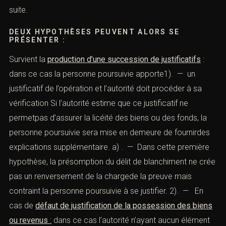
«
les conditions matérielles, juridiques et financières de
l’opération »
pour déterminer que les fonds
proviennentd’une activité délictuelle. Depuis la loi 6
décembre 2013, la charge de la preuve est
alternative.
En réalité l’articulation de l’article : «
ne peuvent avoir
d’autre justification
» provoque un partage de la charge
de la preuve. Dès lors s’engage entrele mis en cause et
l’autorité poursuivante un jeu de renvoi, l’autorité
poursuivante invite le mis en cause à fournirtoute
justification sur l’opération suspectée, ce dernier a dès
lors la charge « initiale » de la preuve, puis elle
doitprocéder à sa vérification et, ainsi de suite.
DEUX HYPOTHÈSES PEUVENT ALORS SE
PRÉSENTER :
Survient la
production d’une succession de justificatifs
: