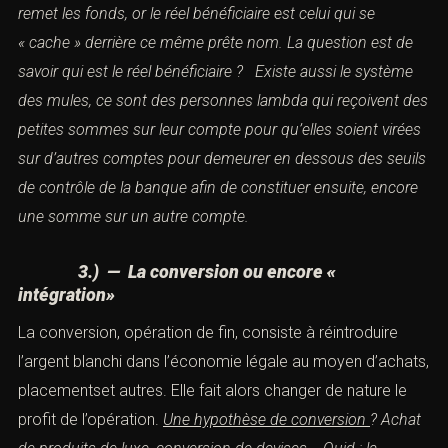
l’enquête. À la fin de cette opération, l’argent aura une
apparence légale et sera prêt à être recyclé ou investi.
Une hypothèse de
dissimulation
? Le prête-nom :
présenter une personne lambda afin d’ouvrir un contrat
d’assurance vie
à qui on remet les fonds, or le réel
bénéficiaire est celui qui se « cache » derrière ce même
prête nom. La question est de savoir
qui est le réel
bénéficiaire ?
Existe aussi le système des mules, ce sont
des personnes lambda qui reçoivent des petites sommes
sur leur compte pour
qu’elles soient virées sur d’autres
comptes pour demeurer en dessous des seuils de
contrôle de la banque afin de constituer
ensuite, encore
une somme sur un autre compte.
3.) — La conversion ou encore «
intégration
»
at spécialisé en droit pénal ? Laissez-nous vos coordonnées et