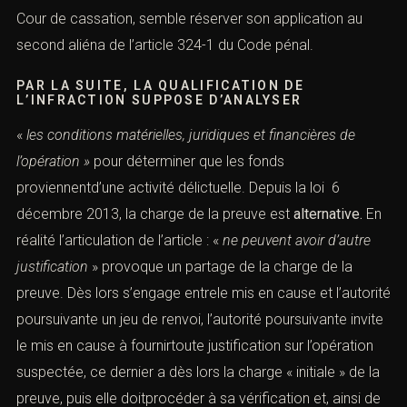
ou les revenus sont pré
sum
és être le produit direct
ou
indirect d’un crime ou d’un délit dès lors que les
conditions matérielles, juridiques ou financières
de
l’opération de placement, de dissimulation ou de
conversion ne peuvent avoir d’autre justification
que de
dissimuler l’origine ou le bénéficiaire effectif de ces biens
ou revenus.
» Une analyse littérale de cet article nous
amène à exclure l’application de cette présomption au
premier alinéade l’article 324-1 du Code pénal.
L’articulation de la présomption de l’article 324-1-1 du
Code pénal et, mêmela jurisprudence de la Cour de
cassation, semble réserver son application au second
aliéna de l’article 324-1 du Code pénal.
PAR LA SUITE, LA QUALIFICATION DE
L’INFRACTION SUPPOSE D’ANALYSER