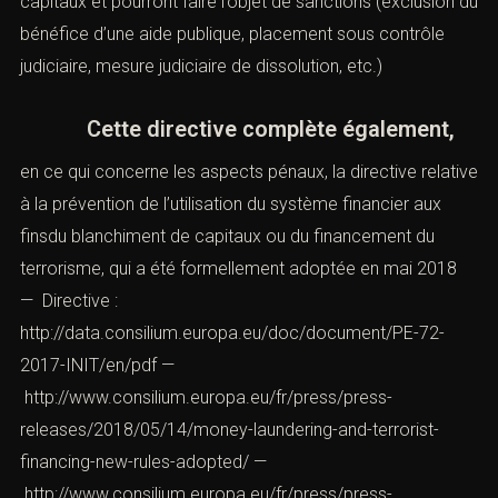
organisation criminelleou pour les infractions commises
dans l’exercice de certaines activités professionnelles.
Les États membres pourrontégalement définir ces
circonstances aggravantes sur la base de la valeur des
biens ou des capitaux blanchis oude la nature de
l’infraction (corruption, exploitation sexuelle, trafic de
drogue, etc.). 7.) — Les personnes morales pourront
également être tenues pour responsables de certaines
activitésde blanchiment de capitaux et pourront faire
l’objet de sanctions (exclusion du bénéfice d’une aide
publique, placement sous contrôle judiciaire, mesure
judiciaire de dissolution, etc.)
Cette directive complète également,
en ce qui concerne les aspects pénaux, la directive