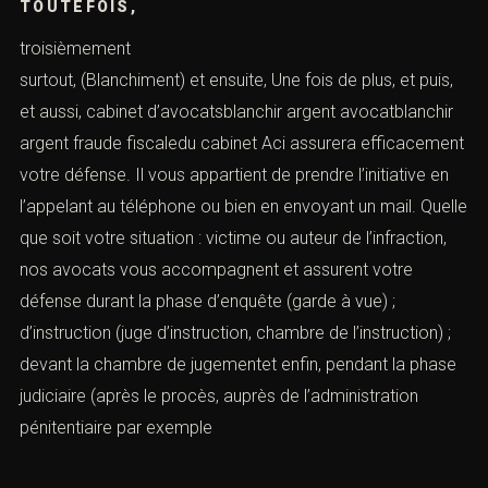
de, il y a aussi,
MAIS,
Malgré cela, Malgré tout, Néanmoins, Outre cela, Par
ailleurs , Par conséquent, et aussi, Par contre, par
exemple, évidemment, Par la
suite, aussi,
(Blanchiment) par rapport à, parce que, plus
précisément, plus tard,
POUR COMMENCER,
Pour conclure, Pourtant, Premièrement, Prenons le cas
de, Puis, puisque, Qui plus est, Selon, Suivant, Tandis que,
touchant à, Tout d’abord,
TOUTEFOIS,