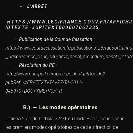
la criminalité organisée dans l’Union Européenne, qui
impose pourtous les États membres « la criminalisation
de l’auto blanchiment »
– L’ARRÊT
–
HTTPS://WWW.LEGIFRANCE.GOUV.FR/AFFICHJ
IDTEXTE=JURITEXT000007067335
,
– Publication de la Cour de Cassation
:
https://www.courdecassation.fr/publications_26/rapport_annu
_jurisprudence_cour_180/droit_penal_procedure_penale_215/
– Résolution du PE
:
http://www.europarl.europa.eu/sides/getDoc.do?
pubRef=-//EP//TEXT+TA+P7-TA-2011-
0459+0+DOC+XML+V0//FR
B.) — Les modes opératoires