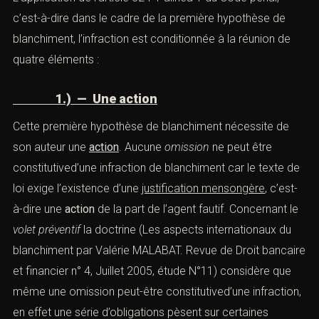
A.) — La nécessité d’un élément matériel
L’application de l’article
324-1 alinéa 1
du Code pénal,
c’est-à-dire dans le cadre de la première hypothèse de
blanchiment, l’infraction est conditionnée à la réunion de
quatre éléments :
1.) — Une action
Cette première hypothèse de blanchiment nécessite de
son auteur une
action
. Aucune
omission
ne peut être
constitutived’une infraction de blanchiment car le texte
de loi exige l’existence d’une
justification mensongère
,
c’est-à-dire une
action
de la part de l’agent fautif.
Concernant le
volet préventif
la doctrine (Les aspects
internationaux du blanchiment par Valérie MALABAT.