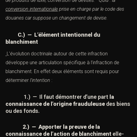
La conversion, opération de fin, consiste à réintroduire
l’argent blanchi dans l’économie légale au moyen
d’achats, placementset autres. Elle fait alors changer de
nature le profit de l’opération.
Une hypothèse de
conversion
? Achat de produits de luxe, conversion de
devises.
Quid : la
conversion internationale
prise en
charge par le code des douanes car suppose un
changement de devise.
nal compétent *
C.) — L’élément intentionnel du
blanchiment
L’évolution doctrinale autour de cette infraction
développe une articulation spécifique à l’infraction de
blanchiment. En effet deux éléments sont requis pour
déterminer
l’intention
: