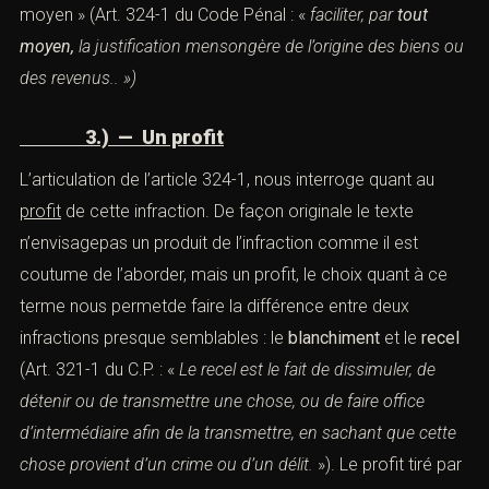
immatériels, comptes, écritures, biens immobiliers). Par
cette imprécision volontaire, la répression du
blanchiment en est simplifiée et élargie. De la même
façon le terme de l’article « par tout moyen » (Art. 324-1
du Code Pénal : «
faciliter, par
tout moyen,
la justification
mensongère de l’origine des biens ou
des revenus.. »)
3.) — Un profit
L’articulation de l’article 324-1, nous interroge quant au
profit
de cette infraction. De façon originale le texte
n’envisagepas un produit de l’infraction comme il est
coutume de l’aborder, mais un profit, le choix quant à ce
terme nous permetde faire la différence entre deux
infractions presque semblables : le
blanchiment
et le
recel
(Art.
321-1
du C.P. : «
Le recel est le fait de