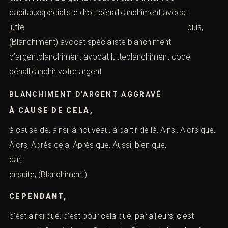
de blanchimentspécialiste affaire de blanchimentavocat
pour affaire de blanchiment
d’abord, (Blanchiment) avocat affaire
blanchimentconvocation au tribunal pour
blanchimentavocat conduite affaire blanchimentmeilleur
avocat de paris blanchimentavocat pénaliste
blanchiment parisblanchiment simple avocatAvocat
blanchiment aggravéspécialiste blanchiment
d’argentavocat blanchimentblanchimentavocat
blanchiment d’argentavocat blanchiment d’argent trac
finblanchiment aggravéavocat dénonciation
blanchimentavocat et blanchimentblanchiment aggravé
peineavocat et blanchiment d’argentavocat et
blanchiment de capitauxspécialiste droit
pénalblanchiment avocat
lutte puis,