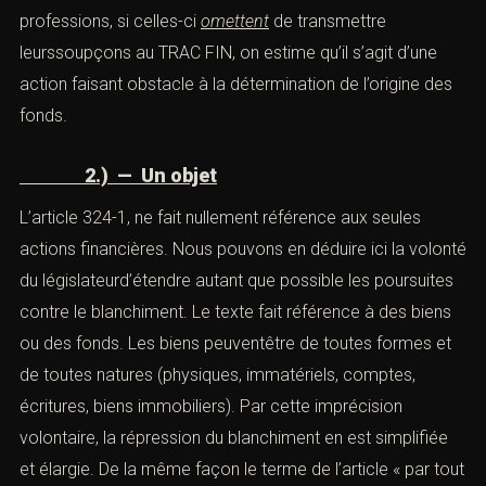
Revue de Droit bancaire et financier n° 4, Juillet 2005,
étude N°11) considère que même une omission peut-
être constitutived’une infraction, en effet une série
d’obligations pèsent sur certaines professions, si celles-
ci
omettent
de transmettre leurssoupçons au TRAC FIN,
on estime qu’il s’agit d’une action faisant obstacle à la
détermination de l’origine des fonds.
2.) — Un objet
L’article 324-1, ne fait nullement référence aux seules
actions financières. Nous pouvons en déduire ici la
volonté du législateurd’étendre autant que possible les
poursuites contre le blanchiment. Le texte fait référence
à des biens ou des fonds. Les biens peuventêtre de
toutes formes et de toutes natures (physiques,