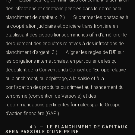
intervenu entre la présidence bulgare et le Parlement
concernantde nouvelles règles sur le recours au droit
pénal pour lutter contre le blanchiment de capitaux. La
nouvelle directive vise à perturber et à bloquer l’accès
des criminels aux ressources financières, y compris
celles utilisées pour des activités terroristes.
Cette réglementation vise d’abord :
1.) — Établir des règles minimales concernant la
définition des infractions et sanctions pénales dans le
domainedu blanchiment de capitaux. 2.) — Supprimer
les obstacles à la coopération judiciaire et policière
trans frontière en établissant des dispositionscommunes
afin d’améliorer le déroulement des enquêtes relatives à
des infractions de blanchiment d’argent. 3.) — Aligner
les règles de l’UE sur les obligations internationales, en