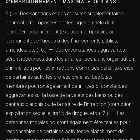
particulier celles qui découlent de la Conventiondu
Conseil de l’Europe relative au blanchiment, au
dépistage, à la saisie et à la confiscation des produits du
crimeet au financement du terrorisme (convention de
Varsovie) et des recommandations pertinentes
formuléespar le Groupe d’action financière (GAFI).
4.) — LE BLANCHIMENT DE
CAPITAUX SERA PASSIBLE D’UNE PEINE
D’EMPRISONNEMENT MAXIMALE DE 4 ANS.
5.) — Des sanctions et des mesures supplémentaires
pourront être imposées par les juges au-delà de la
peined’emprisonnement (exclusion temporaire ou
permanente de l’accès à des financements publics,
amendes, etc.). 6.) — Des circonstances aggravantes
seront reconnues dans les affaires liées à une