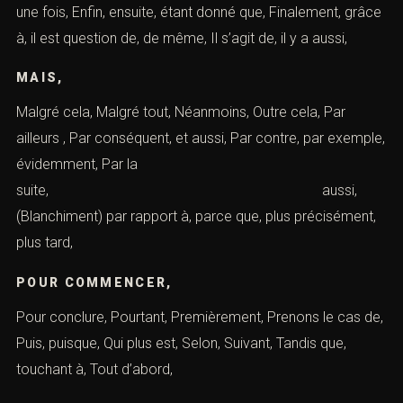
DE LA MÊME MANIÈRE,
De
même,
de même, (Blanchiment) enfin, de nouveaude plus, en
dernier lieu, De plus, de sorte que, deuxièmement, Donc,
en ce qui concerne, En conclusion, par ailleurs, En
conséquence, En dernier lieu, dommage encore, En fait,
puis, En outre, finalement,
EN PARTICULIER,
En premier lieu,
finalement,
également, (Blanchiment) En revanche, En somme,
encore une fois, Enfin, ensuite, étant donné que,
Finalement, grâce à, il est question de, de même, Il s’agit