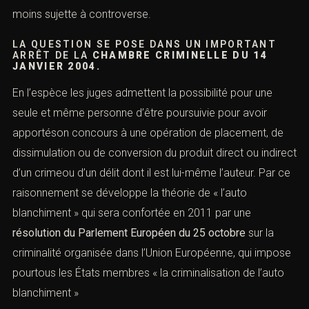
exemple pour un voleur, celui-ci peut-il être poursuivi
pour le vol et pour le recel des biens volés ? Ces deux
infractions étant distinctes l’une de l’autre la question est
moins sujette à controverse.
LA QUESTION SE POSE DANS UN IMPORTANT
ARRÊT DE LA
CHAMBRE CRIMINELLE DU 14
JANVIER 2004.
En l’espèce les juges admettent la possibilité pour une
seule et même personne d’être poursuivie pour avoir
apportéson concours à une opération de placement, de
dissimulation ou de conversion du produit direct ou
indirect d’un crimeou d’un délit dont il est lui-même
l’auteur. Par ce raisonnement se développe la théorie de
« l’auto blanchiment » qui sera confortée en 2011 par
une
résolution
du Parlement Européen du 25 octobre
sur