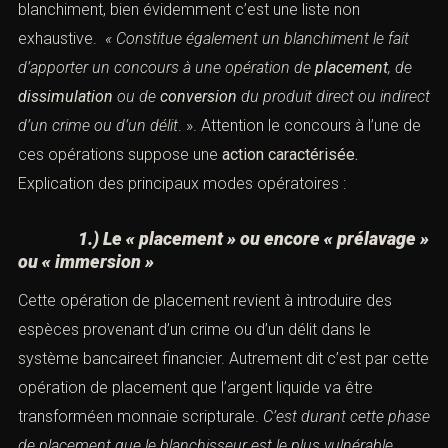
L’aliéna 2 de de l’article 324-1 du Code Pénal, nous
donne les premiers modes opératoires de cette
infraction de blanchiment, bien évidemment c’est une
liste non exhaustive.
« Constitue également un
blanchiment le fait d’apporter un concours à une
opération de
placement
,
de
dissimulation
ou de
conversion
du produit direct ou indirect d’un crime ou
d’un délit
. ». Attention le concours à l’une de ces
opérations suppose une
action caractérisée.
Explication
des principaux modes opératoires :
1.) Le « placement » ou encore «
prélavage
»
ou
«
immersion »
Cette opération de placement revient à introduire des
espèces provenant d’un crime ou d’un délit dans le