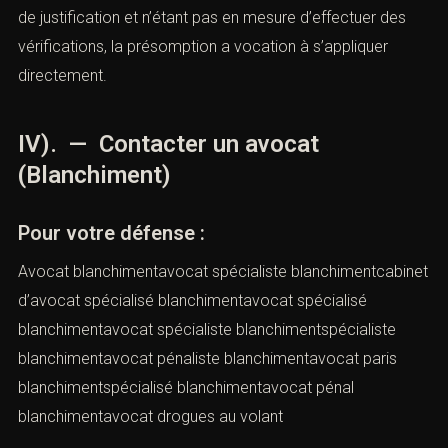
dans ce cas la personne poursuivie apporte1). — un
justificatif de l’opération et l’autorité doit procéder à sa
vérification Si l’autorité estime que ce justificatif ne
permetpas d’assurer la licéité des biens ou des fonds, la
personne poursuivie sera mise en demeure de
fournirdes explications supplémentaire. a) . — Dans
cette première hypothèse, la présomption du délit de
blanchiment ne crée pas un renversement de la
chargede la preuve mais contraint la personne
poursuivie à se justifier. 2). — En cas de
défaut de
justification de la possession des biens ou revenus
:
dans ce cas l’autorité n’ayant aucun élément de
justification et n’étant pas en mesure d’effectuer des
vérifications, la présomption a vocation à s’appliquer
directement.