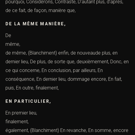
(Blanchiment) avocat spécialiste blanchiment
d’argentblanchiment avocat lutteblanchiment code
pénalblanchir votre argent
BLANCHIMENT D’ARGENT AGGRAVÉ
À CAUSE DE CELA,
à cause de, ainsi, à nouveau, à partir de là, Ainsi, Alors
que, Alors, Après cela, Après que, Aussi, bien que,
car
ensuite, (Blanchiment)
CEPENDANT,
c’est ainsi que, c’est pour cela que, par ailleurs, c’est
pourquoi, Considérons, Contraste, D’autant plus, d’après,
de ce fait, de façon, manière que,