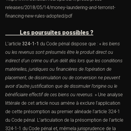
relative à la prévention de l’utilisation du système
financier aux finsdu blanchiment de capitaux ou du
financement du terrorisme, qui a été formellement
adoptée en mai 2018 — Directive :
http://data.consilium.europa.eu/doc/document/PE-72-
2017-INIT/en/pdf
—
http://www.consilium.europa.eu/fr/press/press-
releases/2018/05/14/money-laundering-and-terrorist-
financing-new-rules-adopted/
—
http://www.consilium.europa.eu/fr/press/press-
releases/2018/05/14/money-laundering-and-terrorist-
financing-new-rules-adopted/pdf
Les poursuites possibles ?
L’article
324-1-1
du Code pénal dispose que : «
les biens