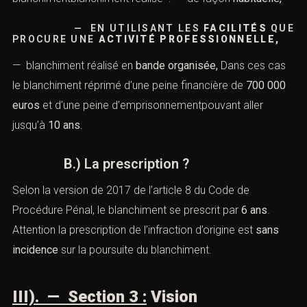
*
La répression « classique » ?
Le blanchiment est réprimé d’une peine de
5 ans
d’emprisonnement
et de
375 000 euros
d’amende.
—
Les causes d’aggravation
? Un parallèle s’avère effectué
ici entre les aggravations existant pour le recel et celles
du blanchimentblanchiment réalisé : — de façon
habituelle,
— EN UTILISANT LES
FACILITÉS
QUE PROCURE UNE
ACTIVITÉ
PROFESSIONNELLE,
— blanchiment réalisé en
bande organisée,
Dans ces
cas le blanchiment réprimé d’une peine financière de
700 000 euros
et d’une peine d’emprisonnementpouvant
aller jusqu’à
10 ans.