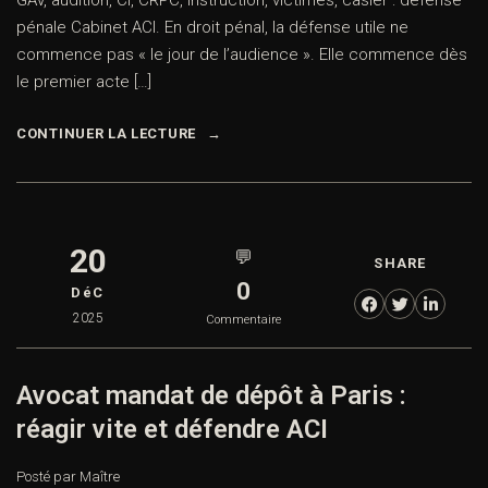
GAV, audition, CI, CRPC, instruction, victimes, casier : défense
pénale Cabinet ACI. En droit pénal, la défense utile ne
commence pas « le jour de l’audience ». Elle commence dès
le premier acte […]
CONTINUER LA LECTURE
20
💬
SHARE
0
DéC
2025
Commentaire
Avocat mandat de dépôt à Paris :
réagir vite et défendre ACI
Posté par Maître