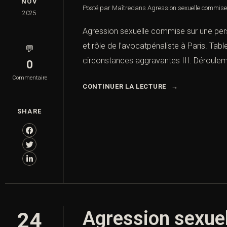
NOV
Posté par Maître
dans
Agression sexuelle commise
2025
Agression sexuelle commise sur une per
et rôle de l’avocatpénaliste à Paris. Tab
💬
circonstances aggravantes III. Déroulem
0
Commentaire
CONTINUER LA LECTURE
SHARE
Agression sexuel
24