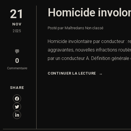
Homicide involon
21
NOV
Posté par Maître
dans
Non classé
2025
Homicide involontaire par conducteur : r
aggravantes, nouvelles infractions routi
💬
par un conducteur A. Définition générale 
0
Commentaire
CONTINUER LA LECTURE
SHARE