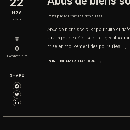
Abus de biens so
22
NOV
Posté par Maître
dans
Non classé
2025
Abus de biens sociaux : poursuite et défe
stratégies de défense du dirigeantpoursui
💬
mise en mouvement des poursuites […]
0
Commentaire
CONTINUER LA LECTURE
SHARE