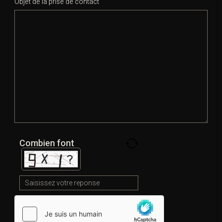
Objet de la prise de contact
FONDS DE GARANTIE DES VICTIMES
D’INFRACTION
(LE DROIT PÉNAL, DROIT, RÉPARATEUR ET
PROTECTEUR)
formation réparation juridique du dommage
corporelforme de réparation du dommagegarantie des
accident de la viegarantie des dépôts du fonds de
garantiejurisprudence droit de la propriété
intellectuellejurisprudence droit pénalgarantie des
Combien font
droitsgarantie des droits de l’hommela protection
définition juridiquela protection des droits des
victimesgarantie des droits des victimesgarantie des
droits et libertésla protection pénale du domaine publicla
protection pénale du fœtusgarantie des droits
fondamentauxhistoire du droit de la propriété