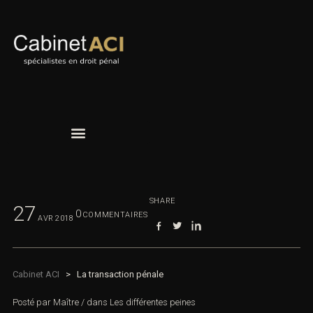
SHARE
27
0
COMMENTAIRES
AVR
2018
Cabinet ACI
>
La transaction pénale
Posté par
Maître
/
dans
Les différentes peines