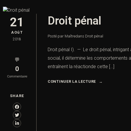
Droit pénal
21
AOûT
Posté par Maître
dans
Droit pénal
2018
Droit pénal I). — Le droit pénal, intriga
social, il détermine les comportements a
💬
entraînent la réactionde cette […]
0
Commentaire
CONTINUER LA LECTURE
SHARE