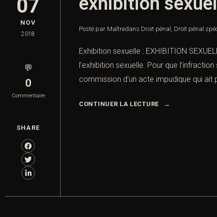
exhibition sexuel
07
NOV
Posté par Maître
dans
Droit pénal
,
Droit pénal spé
2018
Exhibition sexuelle : EXHIBITION SEXUEL
l’exhibition sexuelle. Pour que l’infractio
💬
commission d’un acte impudique qui ait p
0
Commentaire
CONTINUER LA LECTURE
SHARE