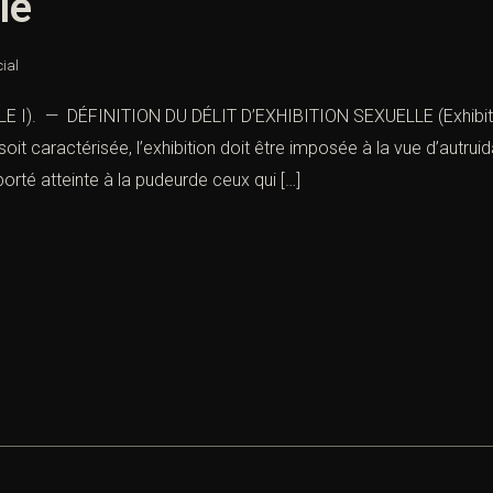
le
cial
LE I). — DÉFINITION DU DÉLIT D’EXHIBITION SEXUELLE (Exhibitio
n soit caractérisée, l’exhibition doit être imposée à la vue d’autru
orté atteinte à la pudeurde ceux qui […]