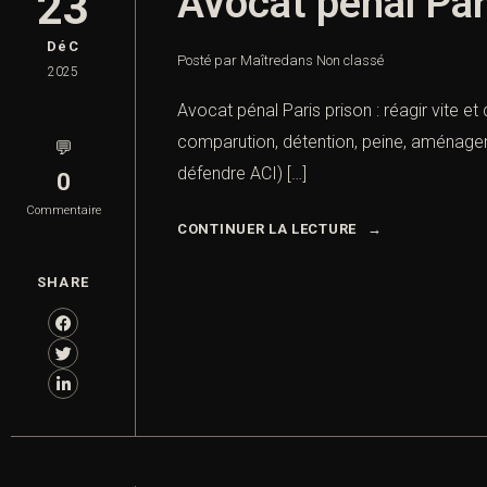
Avocat pénal Pari
23
DéC
Posté par Maître
dans
Non classé
2025
Avocat pénal Paris prison : réagir vite et
comparution, détention, peine, aménagemen
💬
défendre ACI) […]
0
Commentaire
CONTINUER LA LECTURE
SHARE