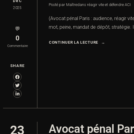
DéC
Posté par Maître
dans
réagir vite et défendre ACI
2025
(Avocat pénal Paris : audience, réagir vit
mot, peine, mandat de dépôt, stratégie. I.
💬
0
CONTINUER LA LECTURE
Commentaire
SHARE
Avocat pénal Pari
23