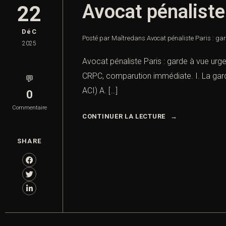
Avocat pénaliste
22
DéC
Posté par Maître
dans
Avocat pénaliste Paris : ga
2025
Avocat pénaliste Paris : garde à vue urge
CRPC, comparution immédiate. I. La gard
💬
ACI) A. […]
0
Commentaire
CONTINUER LA LECTURE
SHARE