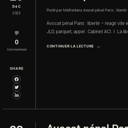
DéC
Posté par Maître
dans
Avocat pénal Paris : liberté 
2025
Avocat pénal Paris : liberté – réagir vite 
JLD, parquet, appel : Cabinet ACI. I. La l
💬
0
CONTINUER LA LECTURE
Commentaire
SHARE