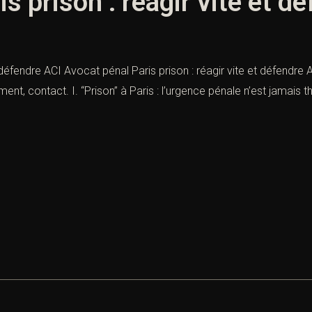
s prison : réagir vite et d
 défendre ACI Avocat pénal Paris prison : réagir vite et défendre 
t, contact. I. “Prison” à Paris : l’urgence pénale n’est jamais th