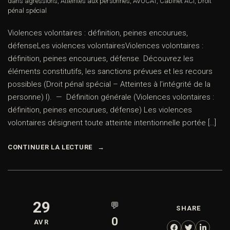
dans
agressions
,
Atteintes aux personnes
,
AVOCAT
,
Cabinet ACI
,
Droit
pénal spécial
Violences volontaires : définition, peines encourues,
défenseLes violences volontairesViolences volontaires :
définition, peines encourues, défense. Découvrez les
éléments constitutifs, les sanctions prévues et les recours
possibles (Droit pénal spécial – Atteintes à l’intégrité de la
personne) I). — Définition générale (Violences volontaires :
définition, peines encourues, défense) Les violences
volontaires désignent toute atteinte intentionnelle portée […]
CONTINUER LA LECTURE
29
💬
SHARE
0
AVR