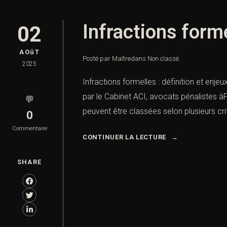
Infractions forme
02
AOûT
Posté par Maître
dans
Non classé
2025
Infractions formelles : définition et enje
par le Cabinet ACI, avocats pénalistes àPa
💬
peuvent être classées selon plusieurs crit
0
Commentaire
CONTINUER LA LECTURE
SHARE