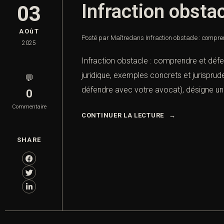
Infraction obsta
03
AOûT
Posté par Maître
dans
Infraction obstacle : compre
2025
Infraction obstacle : comprendre et déf
juridique, exemples concrets et jurisprud
💬
défendre avec votre avocat), désigne une
0
Commentaire
CONTINUER LA LECTURE
SHARE