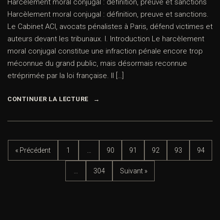
Harcèlement moral conjugal : définition, preuve et sanctions
Harcèlement moral conjugal : définition, preuve et sanctions.
Le Cabinet ACI, avocats pénalistes à Paris, défend victimes et
auteurs devant les tribunaux. I. Introduction Le harcèlement
moral conjugal constitue une infraction pénale encore trop
méconnue du grand public, mais désormais reconnue
etréprimée par la loi française. Il […]
CONTINUER LA LECTURE
« Précédent
1
…
90
91
92
93
94
…
304
Suivant »