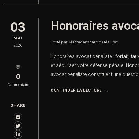
Honoraires avocat
03
MAI
Posté par Maître
dans
taux ou résultat
2026
Honoraires avocat pénaliste : forfait, tau
et sécuriser votre défense pénale. Honora
💬
avocat pénaliste constituent une question
0
Commentaire
CONTINUER LA LECTURE
SHARE