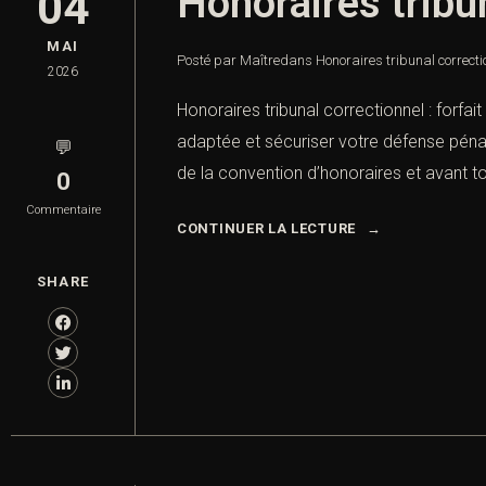
Honoraires tribu
04
MAI
Posté par Maître
dans
Honoraires tribunal correctio
2026
Honoraires tribunal correctionnel : forfa
adaptée et sécuriser votre défense pénale
💬
de la convention d’honoraires et avant to
0
Commentaire
CONTINUER LA LECTURE
SHARE