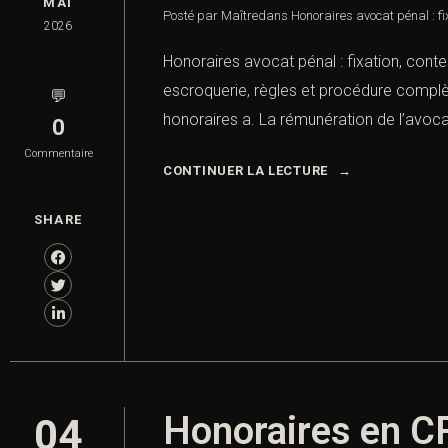
MAI
Posté par Maître
dans
Honoraires avocat pénal : fi
2026
Honoraires avocat pénal : fixation, conte
escroquerie, règles et procédure complèt
💬
honoraires a. La rémunération de l’avocat
0
Commentaire
CONTINUER LA LECTURE
SHARE
Honoraires en CRP
04