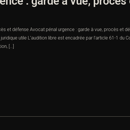
ence : garde à vue, procès
cès et défense Avocat pénal urgence : garde à vue, procès et dé
uridique utile L’audition libre est encadrée par l’article 61-1 d
on, […]