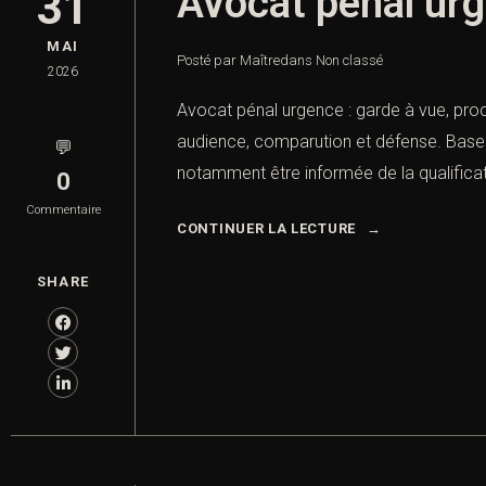
Avocat pénal urg
31
MAI
Posté par Maître
dans
Non classé
2026
Avocat pénal urgence : garde à vue, pro
audience, comparution et défense. Base j
💬
notamment être informée de la qualificati
0
Commentaire
CONTINUER LA LECTURE
SHARE