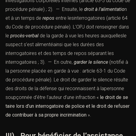
investigations corporelles internes (
article 63-5 du code de
procédure pénale
) ; 2). — Ensuite, le
droit à l’alimentatio
n
et à un temps de
repos
entre lesinterrogatoires (
article 64
du Code de procédure pénale
). L’OPJ doit renseigner dans
le
procès-verbal
de la garde à vue les heures auxquellesle
suspect s’est alimentéainsi que les durées des
interrogatoires et des temps de repos séparant les
interrogatoires ; 3). — En outre,
garder le silence
(notifié à
la personne placée en garde à vue :
article 63-1 du Code
de procédure pénale
). Le droit de garder le silence résulte
des
droits de la défense
qui reconnaissent à lapersonne
soupçonnée d’être l’auteur d’une infraction «
le droit de se
taire lors d’un interrogatoire de police et le droit de refuser
de contribuer à sa propre incrimination
».
III). Pour bénéficier de l’assistance