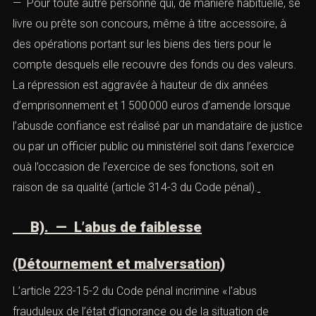
1). — Par une personne qui fait appel au public afin
d’obtenir la remise de fonds ou de valeurs soit pour son
proprecompte, soit comme dirigeant ou préposé de
droit ou de fait d’une entreprise industrielle ou
commerciale2). — Pour toute autre personne qui, de
manière habituelle, se livre ou prête son concours,
même à titre accessoire, à des opérations portant sur
les biens des tiers pour le compte desquels elle
recouvre des fonds ou des valeurs. La répression est
aggravée à hauteur de dix années d’emprisonnement et
1 500 000 euros d’amende lorsque l’abusde confiance
est réalisé par un mandataire de justice ou par un officier
public ou ministériel soit dans l’exercice ouà l’occasion
de l’exercice de ses fonctions, soit en raison de sa
qualité (
article 314-3
du Code pénal).