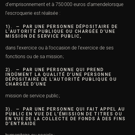
L’auteur doit sciemment avoir fait usage d’un procédé
frauduleux, dans l’intention de tromper sa victime. Au
contraire, l’auteur de bonne foi ne peut être déclaré
coupable. Si l’escroquerie est caractérisée, son auteur
est susceptible d’être puni d’une peine de cinq ans
d’emprisonnement et de 375 000euros d’amende
(article 313-1
du Code pénal). Il ressort de l
’article 313-2
du Code pénal que les peines sont portées à sept ans
d’emprisonnement et à 750 000 euros d’amendelorsque
l’escroquerie est réalisée :
1). — PAR UNE PERSONNE DÉPOSITAIRE DE
L’AUTORITÉ PUBLIQUE OU CHARGÉE D’UNE
MISSION DE SERVICE PUBLIC,
dans l’exercice ou à l’occasion de l’exercice de ses
fonctions ou de sa mission ;