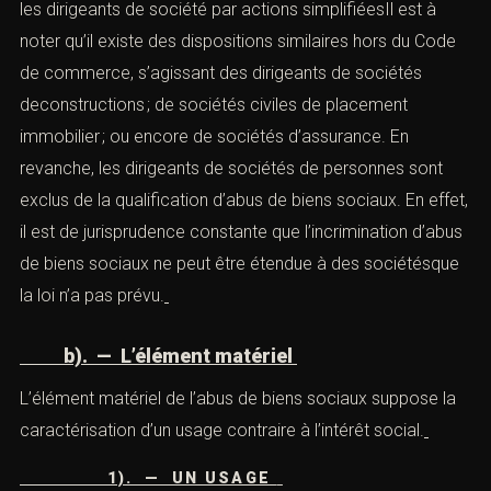
favoriser une autre société ou entreprise dans laquelle ils
sont intéressés directementou indirectement.
a). — Le domaine de l’abus de biens
sociaux
Il est important de souligner que l’infraction d’abus de
biens sociaux ne peut être retenue qu’à l’encontre de
dirigeants de
sociétés commerciales
, à, c’est-à-dire : 1).
** Les gérants de SARL2). ** Les administrateurs ou
directeurs de sociétés anonymes3). ** Les gérants de
sociétés en commandite par actions4). ** Le président
et les dirigeants de société par actions simplifiéesIl est
à noter qu’il existe des dispositions similaires hors du
Code de commerce, s’agissant des dirigeants de
sociétés deconstructions ; de sociétés civiles de
placement immobilier ; ou encore de sociétés