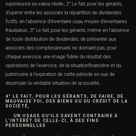
D). — L’abus de biens sociaux
:
contacterons.
(Détournement et malversation)
Nom *
L’infraction d’abus de biens sociaux consiste
dans
(
article 241-3
du Code de commerce
) :
1° Le fait, pour toute personne, de faire attribuer
Email *
frauduleusement à un apport en nature une évaluation
supérieureà sa valeur réelle ; 2° Le fait, pour les gérants,
d’opérer entre les associés la répartition de dividendes
Lieu de l'infraction ou tribunal compétent *
fictifs, en l’absence d’inventaire ouau moyen
d’inventaires frauduleux ; 3° Le fait, pour les gérants,
même en l’absence de toute distribution de dividendes,
Téléphone *
de présenter aux associés des comptesannuels ne
donnant pas, pour chaque exercice, une image fidèle du
résultat des opérations de l’exercice, de la