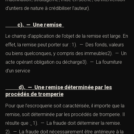
Ne sont susceptibles de constituer des procédés de
tromperie que les actes limitativement énumérés par la
loi, à savoir : 1). — L’usage d’un faux nom ou d’une
fausse qualité2). — L’abus d’une qualité vraie
(notamment une profession inspirant une confiance
particulière) 3). — L’emploi de manœuvres frauduleuses
(mensonge ; machination ; stratagème ; mise en scène ;
ou intervention d’untiers de nature à crédibiliser l’auteur).
c). — Une remise
Le champ d’application de l’objet de la remise est large.
En effet, la remise peut porter sur : 1). — Des fonds,
valeurs ou biens quelconques, y compris des
immeubles2). — Un acte opérant obligation ou
décharge3). — La fourniture d’un service