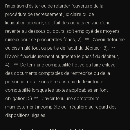
qu’il soit utile de caractériser une intention de nuire). **
Un dol spécial (le dirigeant doit avoir agi à des fins
personnelles ou pour favoriser une autre société ou
entreprise dans laquelle il était intéressé directement ou
indirectement).
E). — La banqueroute
(Détournement et malversation)
Aux termes de l’
article L. 654-2
du Code de commerce,
est constitutif d’une banqueroute, le fait : 1). ** D’avoir,
dans l’intention d’éviter ou de retarder l’ouverture de la
procédure de redressement judiciaire ou de
liquidationjudiciaire, soit fait des achats en vue d’une
revente au-dessous du cours, soit employé des moyens
ruineux pour se procurerdes fonds ; 2). ** D’avoir