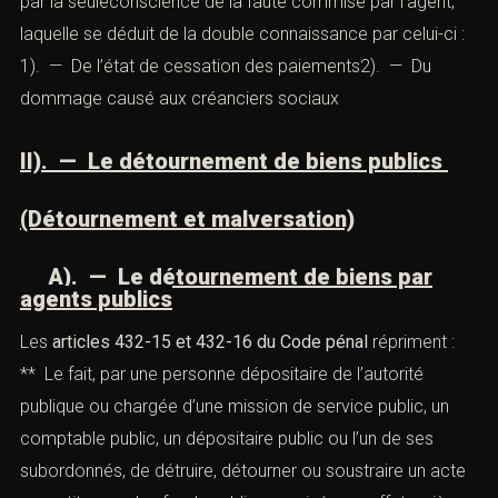
le passif du débiteur ; 4). — Tenu une comptabilité fictive
ou fait disparaitre des documents comptables de
l’entreprise ou de la personne morale ous’être abstenu
de tenir toute comptabilité lorsque les textes applicables
en font obligation. 5). — Tenu une comptabilité
manifestement incomplète ou irrégulière au regard des
dispositions légales.
c). — L’élément moral
Sauf dans les cas où un mobile spécial est visé par la loi,
l’élément moral du délit de banqueroute est caractérisé
par la seuleconscience de la faute commise par l’agent,
laquelle se déduit de la double connaissance par celui-ci
: 1). — De l’état de cessation des paiements2). — Du
dommage causé aux créanciers sociaux