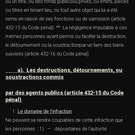
II). — Le détournement de biens publics
(Détournement et malversation)
A). — Le détournement de biens par
agents publics
Les
articles 432-15 et 432-16
du Code pénal
répriment :
** Le fait, par une personne dépositaire de l’autorité
publique ou chargée d’une mission de service public, un
comptable public, un dépositaire public ou l’un de ses
subordonnés, de détruire, détourner ou soustraire un
acte ou un titre, ou des fonds publicsou privés, ou effets,
pièces ou titres en tenant lieu, ou tout autre objet qui lui a
été remis en raison de ses fonctions ou de samission
(article 432-15 du Code pénal). ** La négligence