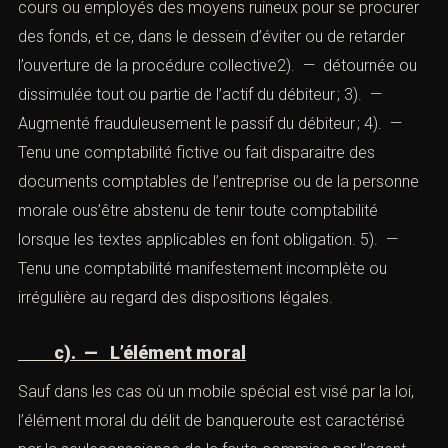
banqueroute ne peut être retenue qu’à l’encontre d’une
personne physique ou morale, exerçant une
activitécommerciale, artisanale, agricole ou
indépendante y compris une profession libérale (article
L. 654-1 du Code de commerce).
b). — L’élément matériel
Comme indiqué par l’
article L. 654-2 du Code de
commerce
, il importe d’établir que l’auteur des faits à :
1). — Réalisé des achats en vue d’une revente au-
dessous du cours ou employés des moyens ruineux
pour se procurer des fonds, et ce, dans le dessein
d’éviter ou de retarder l’ouverture de la procédure
collective2). — détournée ou dissimulée tout ou partie
de l’actif du débiteur ; 3). — Augmenté frauduleusement