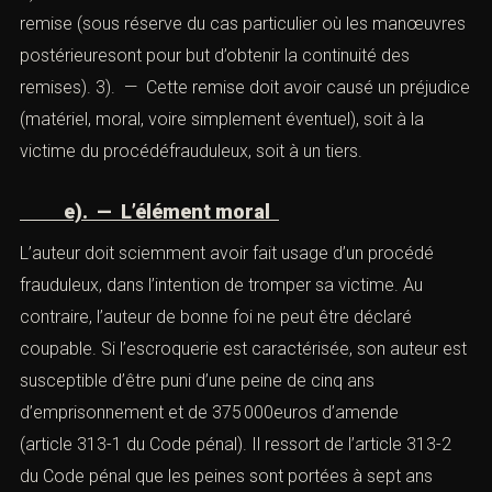
d). — Une remise déterminée par les
procédés de tromperie
Pour que l’escroquerie soit caractérisée, il importe que
la remise, soit déterminée par les procédés de
tromperie. Il résulte que :
1). — La fraude doit
déterminer la remise. 2). — La fraude doit
nécessairement être antérieure à la remise (sous
réserve du cas particulier où les manœuvres
postérieuresont pour but d’obtenir la continuité des
remises). 3). — Cette remise doit avoir causé un
préjudice (matériel, moral, voire simplement éventuel),
soit à la victime du procédéfrauduleux, soit à un tiers.
e). — L’élément moral