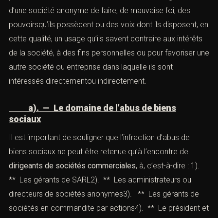
cettepériode, en vue de dissimuler la véritable situation
de la société ;
3)* LE PRÉSIDENT, LES ADMINISTRATEURS
OU LES DIRECTEURS GÉNÉRAUX D’UNE
SOCIÉTÉ ANONYME DE FAIRE, DE MAUVAISE
FOI, DES BIENS OU
du crédit de la société, un usage qu’ils savent contraire à
l’intérêt de celle-ci, à des fins personnelles ou pour
favoriserune autre société ou entreprise dans laquelle ils
sont intéressés directement ou indirectement ; 4)* Le
président, les administrateurs ou les directeurs généraux
d’une société anonyme de faire, de mauvaise foi, des
pouvoirsqu’ils possèdent ou des voix dont ils disposent,
en cette qualité, un usage qu’ils savent contraire aux
intérêts de la société, à des fins personnelles ou pour