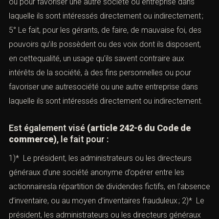
Objet de la prise de contact
situationfinancière et du patrimoine à l’expiration de
cette période en vue de dissimuler la véritable situation
de la société ;
4° LE FAIT, POUR LES GÉRANTS, DE FAIRE, DE
MAUVAISE FOI, DES BIENS OU DU CRÉDIT DE
LA SOCIÉTÉ,
UN USAGE QU’ILS SAVENT CONTRAIRE À
L’INTÉRÊT DE CELLE-CI, À DES FINS
PERSONNELLES
ou pour favoriser une autre société ou entreprise dans
laquelle ils sont intéressés directement ou
Combien font
indirectement ; 5° Le fait, pour les gérants, de faire, de
mauvaise foi, des pouvoirs qu’ils possèdent ou des voix
dont ils disposent, en cettequalité, un usage qu’ils savent
contraire aux intérêts de la société, à des fins
personnelles ou pour favoriser une autresociété ou une