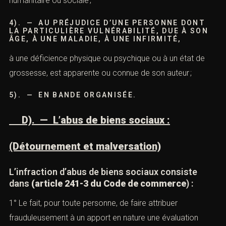
2). — PAR UNE PERSONNE QUI PREND
INDÛMENT LA QUALITÉ D’UNE PERSONNE
DÉPOSITAIRE DE L’AUTORITÉ PUBLIQUE OU
CHARGÉE D’UNE
mission de service public ;
3). — PAR UNE PERSONNE QUI FAIT APPEL
AU PUBLIC EN VUE DE L’ÉMISSION DE TITRES
OU EN VUE DE LA COLLECTE DE FONDS À DES
FINS D’ENTRAIDE
humanitaire ou sociale ;
4). — AU PRÉJUDICE D’UNE PERSONNE DONT
LA PARTICULIÈRE VULNÉRABILITÉ, DUE À SON
ÂGE, À UNE MALADIE, À UNE INFIRMITÉ,
à une déficience physique ou psychique ou à un état de
grossesse, est apparente ou connue de son auteur ;
5). — EN BANDE ORGANISÉE.
Vous recherchez un avocat spécialisé en droit pénal ?
Laissez-nous vos coordonnées et nous vous