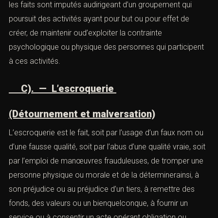
l’auteur a entendu abuser de la faiblesse de la victime en
connaissance de cause pourparvenir à ses fins. Si ces
deux éléments sont caractérisés, l’auteur d’un abus de
faiblesse encourt une peine de trois ans de prison etde
375 000 euros d’amende. Les peines sont portées à cinq
années de prison et 750 000 euros d’amende dès lors
que les faits sont imputés audirigeant d’un groupement
qui poursuit des activités ayant pour but ou pour effet de
créer, de maintenir oud’exploiter la contrainte
psychologique ou physique des personnes qui
participent à ces activités.
C). — L’escroquerie
(Détournement et malversation)
L’escroquerie est le fait, soit par l’usage d’un faux nom