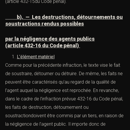
L’
élément
moral
Conformément au principe général posé à l’article 121-3
du Code pénal, le délit ne peut être la conséquence
d’une simpleimprudence ou d’une erreur dans l’exercice
des fonctions, mais doit être intentionnel.
EN REVANCHE, IL N’EST PAS EXIGÉ QUE
L’AUTEUR DES FAITS AIT EU L’INTENTION DE
S’APPROPRIER
LES FONDS DÉTOURNÉS, N’Y MÊME QU’IL EN
AIT TIRÉ UN PROFIT PERSONNEL.
Si l’infraction est effectivement caractérisée, l’agent
public encourt une peine de dix ans d’emprisonnement
et d’un milliond’euros d’amende, étant précisé que ce
montant peut-être porté jusqu’au double du produit de
l’infraction (article 432-15du Code pénal).