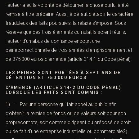
Selon le principe général posé à l
’article 121-3
du Code
pénal, dont il résulte qu’il n’y a pas de crime ou de
délitsans intention de le commettre, l’abus de confiance
est une infraction intentionnelle. Il suppose donc de
démontrer que l’auteur a eu la volonté de détourner la
chose qui lui a été remise à titre précaire. Aussi, à défaut
d’établir le caractère frauduleux des faits poursuivis, la
relaxe s’impose. Sous réserve que ces trois éléments
cumulatifs soient réunis, l’auteur d’un abus de confiance
encourt une peinecorrectionnelle de trois années
d’emprisonnement et de 375 000 euros d’amende
(
article 314-1
du Code pénal).
LES PEINES SONT PORTÉES À SEPT ANS DE
DÉTENTION ET 750 000 EUROS
D’AMENDE (
ARTICLE 314-2
DU CODE PÉNAL)
LORSQUE LES FAITS SONT COMMIS :