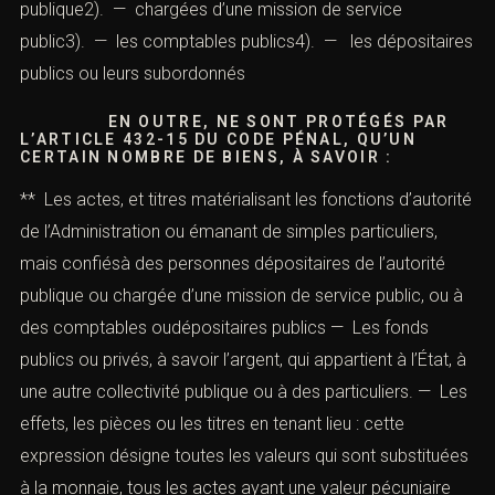
imputable à ces mêmes personnes ayant permis ou
facilité la destruction, le détournement ou la
soustractionpar un tiers des biens susvisés (article 432-
16 du Code pénal).
a). Les destructions, détournements, ou
soustractions commis
par des agents publics (article 432-15 du Code
pénal)
Le domaine de l’infraction
Ne peuvent se rendre coupables de cette infraction que
les personnes : 1). — dépositaires de l’autorité
publique2). — chargées d’une mission de service
public3). — les comptables publics4). — les
dépositaires publics ou leurs subordonnés