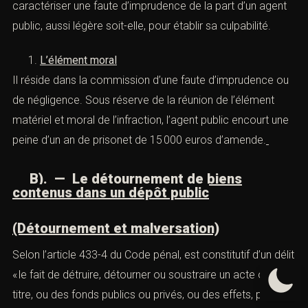
b). — Les destructions
, détournements
ou soustractions
rendus possible
s
par la
négligence
des agents publics
(article 432-16 du Code pénal)
L’élément matériel
Comme pour la précédente infraction, le texte vise le fait
de soustraire, détourner ou détruire. De même, les faits
ne peuvent être caractérisés qu’au regard de la qualité
de l’agent auquel la négligence est reprochée. En
revanche, dans le cadre de l’infraction prévue
432-16 du
Code péna
l, les faits de destruction, détournement ou
soustractiondoivent être commis par un tiers, en raison
de la négligence de l’agent public. Il importe donc de
caractériser une faute d’imprudence de la part d’un