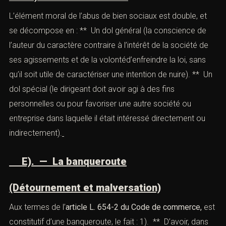
2). — UN USAGE CONTRAIRE À
L’INTÉRÊT SOCIAL
Il importe d’établir que l’usage des biens sociaux de
l’entreprise est contraire à l’intérêt social, c’est-à-dire
préjudiciable à l’intérêtde la personne morale, entité
distincte de ses membres. Cela vise d’abord les actes
économiquement inutiles pour la société, car dépourvus
de contreparties, mais également tout actefaisant courir
un risque anormal au patrimoine social.
2). — L’élément moral
L’élément moral de l’abus de bien sociaux est double, et
se décompose en : ** Un dol général (la conscience de
l’auteur du caractère contraire à l’intérêt de la société de
ses agissements et de la volontéd’enfreindre la loi, sans