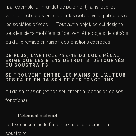
EN OUTRE, NE SONT PROTÉGÉS PAR
L’ARTICLE 432-15 DU CODE PÉNAL, QU’UN
CERTAIN NOMBRE DE BIENS, À SAVOIR :
** Les actes, et titres matérialisant les fonctions
d’autorité de l’Administration ou émanant de simples
particuliers, mais confiésà des personnes dépositaires
de l’autorité publique ou chargée d’une mission de
service public, ou à des comptables oudépositaires
publics — Les fonds publics ou privés, à savoir l’argent,
qui appartient à l’État, à une autre collectivité publique ou
à des particuliers. — Les effets, les pièces ou les titres
en tenant lieu : cette expression désigne toutes les
valeurs qui sont substituées à la monnaie, tous les actes
ayant une valeur pécuniaire (par exemple, un mandat de
paiement), ainsi que les valeurs mobilières émisespar les