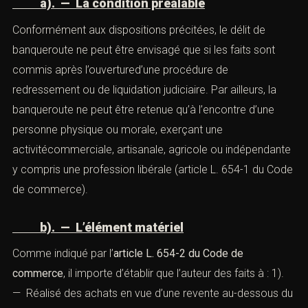
détourné ou dissimulé tout ou partie de l’actif du
débiteur ; 3). ** D’avoir frauduleusement augmenté le
passif du débiteur ; 4). ** De tenir une comptabilité
fictive ou faire enlever des documents comptables de
l’entreprise ou de la personne morale ous’être abstenu
de tenir toute comptabilité lorsque les textes applicables
en font obligation ; 5). ** D’avoir tenu une comptabilité
manifestement incomplète ou irrégulière au regard des
dispositions légales.
a). — La condition préalable
Conformément aux dispositions précitées, le délit de
banqueroute ne peut être envisagé que si les faits sont
commis après l’ouvertured’une procédure de
redressement ou de liquidation judiciaire. Par ailleurs, la