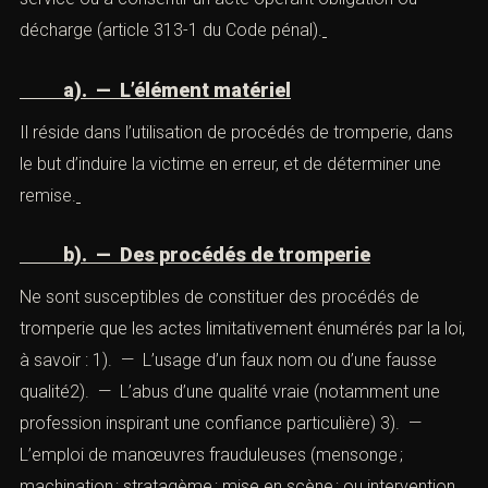
ou d’une fausse qualité, soit par l’abus d’une qualité vraie,
soit par l’emploi de manœuvres frauduleuses, de
tromper une personne physique ou morale et de la
déterminerainsi, à son préjudice ou au préjudice d’un
tiers, à remettre des fonds, des valeurs ou un
bienquelconque, à fournir un service ou à consentir un
acte opérant obligation ou décharge (
article 313-1
du
Code pénal).
a). — L’élément matériel
Il réside dans l’utilisation de procédés de tromperie,
dans le but d’induire la victime en erreur, et de déterminer
une remise.
b). — Des procédés de tromperie