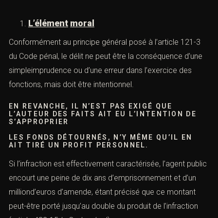
collectivités publiques ou les sociétés privées. — Tout
autre objet, ce qui désigne tous les biens mobiliers qui
peuvent être objets de dépôts ou d’une remise en raison
desfonctions exercées.
DE PLUS, L’ARTICLE 432-15 DU CODE PÉNAL
EXIGE QUE LES BIENS DÉTRUITS, DÉTOURNÉS
OU SOUSTRAITS,
SE TROUVENT ENTRE LES MAINS DE
L’AUTEUR DES FAITS EN RAISON DE SES
FONCTIONS
ou de sa mission (et non seulement à l’occasion de ses
fonctions).
L’élément matériel
Le texte incrimine le fait de détruire, détourner ou
soustraire.