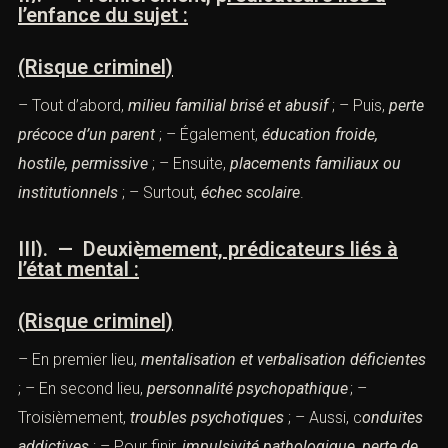
l’enfance du sujet :
(Risque criminel)
– Tout d’abord,
milieu familial brisé et abusif
; – Puis,
perte
précoce d’un parent
; – Également,
éducation froide,
hostile, permissive
; – Ensuite,
placements familiaux ou
institutionnels
; – Surtout,
échec scolaire
.
III). — Deuxièmement, prédicateurs liés à
l’état mental :
(Risque criminel)
– En premier lieu,
mentalisation et verbalisation déficientes
; – En second lieu,
personnalité
psychopathique
; –
Troisièmement,
troubles psychotiques
; – Aussi,
c
onduites
addictives
; – Pour finir,
impulsivité
pathologique
,
perte de