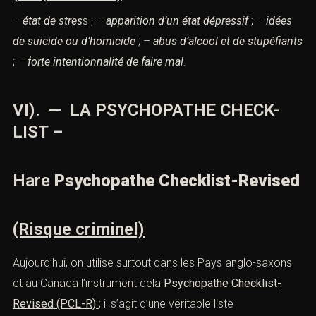
–
état de stres
s
; –
apparition d’un
état dépressif
; –
idées
de
suicide
ou d’
homicide
; –
abus d’alcool
et de
stupéfiants
; –
f
orte intentionnalité de faire mal
.
VI). — LA PSYCHOPATHE CHECK-
LIST –
Hare
Psychopathe Checklist-Revised
(Risque criminel)
Aujourd’hui, on utilise surtout dans les Pays anglo-saxons
et au Canada l’instrument dela
Psychopathe Checklist-
Revised (PCL-R)
; il s’agit d’une véritable liste