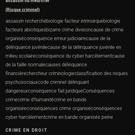
assassin ou meurtrier
(Risque criminel)
assassin recherchébiologie facteur intrinsèquebiologie
facteurs abiotiquesbizarre crime divisioncause de crime
organiséconséquence erreur judiciairecause de la
délinquance juvénilecause de la délinquance juvénile en
milieu scolaireconséquence du cyber harcèlementcause
de la faille normalecauses délinquance
financièrechercheur criminologieclassification des risques
psychosociauxcode criminel délinquant
dangereuxconséquence fait juridiqueConséquences
crimecrime d’humanitécrime en bande
organiséeconséquences crime organiséconséquences
cyber harcèlementcrime en bande organisée peine
CRIME EN DROIT