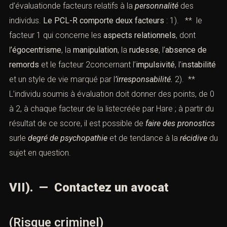
d’évaluationde facteurs relatifs à la
personnalité
des
individus.
Le PCL-R comporte deux facteurs
: 1). ** le
facteur 1 qui concerne les
aspects relationnels
, dont
l
’égocentrisme
, la
manipulation
, la
rudesse
, l’
absence de
remords
et le facteur 2concernant l’
impulsivité
, l’i
nstabilité
et un style de vie marqué par l
’irresponsabilité.
2). **
L’individu soumis à évaluation doit donner des points, de 0
à 2, à chaque facteur de la listecréée par Hare ; à partir du
résultat de ce score, il est possible de
faire des pronostics
surle
degré de psychopathie
et de tendance à la
récidive
du
sujet en question.
VII). — Contactez un avocat
(Risque criminel)