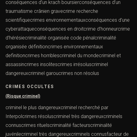
conséquences d’un krach boursierconséquences d’un
traumatisme crânien gravecrime recherche
scientifiquecrimes environnementauxconséquences d’une
cyberattaqueconséquences en droitcrime d’honneurcrime
d’hérésiecriminalité organisée code pénalcriminalité
organisée définitioncrimes environnementaux
definitioncrimes horriblescriminel du mondecriminel et
assassincrimes insolitescrimes irrésoluscriminel
dangereuxcriminel garoucrimes non résolus
CRIMES OCCULTES
(Risque criminel)
criminel le plus dangereuxcriminel recherché par
Interpolcrimes résoluscriminel très dangereuxcriminels
connuscrimes rituelscriminalité facteurscriminalité
juvénilecriminel très dangereuxcriminels connusfacteur de