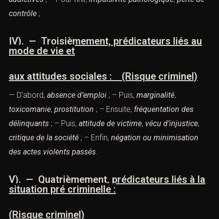
contrôle
;
IV). — Troisièmement, prédicateurs liés au
mode de vie et
aux attitudes sociales : (Risque criminel)
— D’abord,
absence d’emploi
; – Puis,
marginalité
,
toxicomanie
,
prostitution
; – Ensuite,
fréquentation des
délinquants
; – Puis,
attitude de victime
,
vécu d’injustice
,
critique de la société
; – Enfin,
négation ou minimisation
des
actes violents
passés
.
V). — Quatrièmement, prédicateurs liés à la
situation pré criminelle :
(Risque criminel)