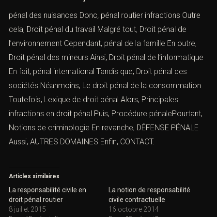
pénal des nuisances
Donc,
pénal routier infractions
Outre
cela,
Droit pénal du travail
Malgré tout,
Droit pénal de
l’environnement
Cependant,
pénal de la famille
En outre,
Droit pénal des mineurs
Ainsi,
Droit pénal de l’informatique
En fait,
pénal international
Tandis que,
Droit pénal des
sociétés
Néanmoins,
Le droit pénal de la consommation
Toutefois,
Lexique de droit pénal
Alors,
Principales
infractions en droit péna
l
Puis, Procédure pénalePourtant,
Notions de criminologie
En revanche,
DÉFENSE PÉNALE
Aussi,
AUTRES DOMAINES
Enfin,
CONTACT
.
Articles similaires
La responsabilité civile en
La notion de responsabilité
droit pénal routier
civile contractuelle
8 juillet 2015
16 octobre 2014