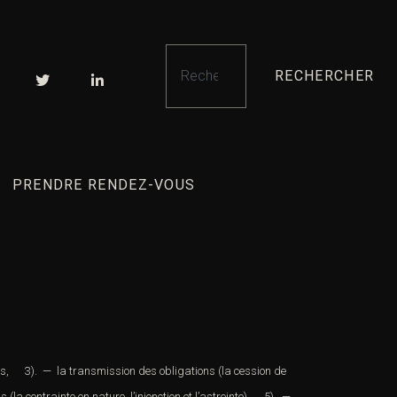
RECHERCHER
PRENDRE RENDEZ-VOUS
ns
,
3). — la transmission des obligations (la
cession de
s (la
contrainte en nature
,
l’injonction
et
l’astreinte
)
5). —