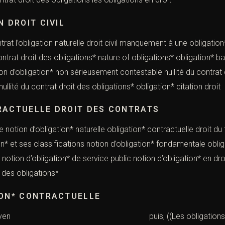
N DROIT CIVIL
ntrat l’obligation naturelle droit civil manquement à une obligati
trat droit des obligations* nature of obligations* obligation*
on d’obligation* non sérieusement contestable nullité du contrat 
llité du contrat droit des obligations* obligation* citation droit
RACTUELLE DROIT DES CONTRATS
ue notion d’obligation* naturelle obligation* contractuelle droit 
on* et ses classifications notion d’obligation* fondamentale obl
it notion d’obligation* de service public notion d’obligation* en d
n des obligations*
ION* CONTRACTUELLE
 de moyen puis, ((Les obligations) obligation* 