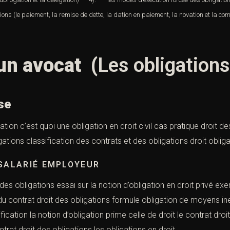
ions (
le paiement
,
la remise de dette
,
la dation en paiement
,
la novation
et
la co
un avocat (
Les obligations
se
ation c’est quoi une obligation en droit civil cas pratique droit d
ations classification des contrats et des obligations droit obliga
 SALARIÉ EMPLOYEUR
es obligations essai sur la notion d’obligation en droit privé ex
u contrat droit des obligations formule obligation de moyens ine
ification la notion d’obligation prime celle de droit le contrat droi
re du contrat droit des obligations les obligatio