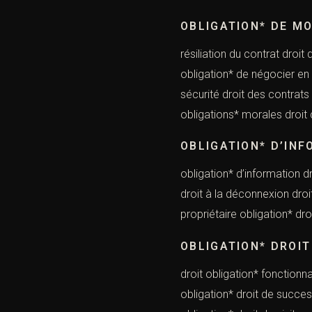
OBLIGATION* DE M
résiliation du contrat droi
obligation* de négocier en 
sécurité droit de
obligations* morales droit 
OBLIGATION* D’INF
obligation* d’information d
droit à la déconnexion droit
propriétaire obligation* droi
OBLIGATION* DROIT
droit obligation* fonctionna
obligation* droit de success