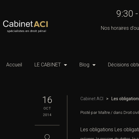
9:30 
Nos horaires d’ou
Accueil
LE CABINET
Blog
Décisions obt
16
Cabinet ACI
>
Les obligation
OCT
Posté par
Maître
/
dans
Droit civi
2014
Les obligations Les obligat
◯
créance
,
la cession de dettes
,
la 