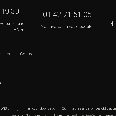
- 19:30
01 42 71 51 05
vertures Lundi
Nos avocats à votre écoute
– Ven.
enues
Contact
s
l
ions :
1). —
la notion d’obligation
,
2). —
la classification des obligatio
subrogation
et la
délégation
)
4). — les modes d’exécution forcée des obligation