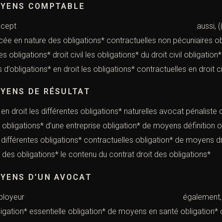
OYENS COMPTABLE
oyens concept aussi, ((Les obligations) 
forcée en nature des obligations* contractuelles non pécuniaires 
 obligations* droit civil les obligations* du droit civil obligat
s d’obligations* en droit les obligations* contractuelles en droit
OYENS DE RÉSULTAT
 en droit les différentes obligations* naturelles avocat pénaliste 
s obligations* d’une entreprise obligation* de moyens définition o
s différentes obligations* contractuelles obligation* de moyens d
t des obligations* le contenu du contrat droit des obligations*
OYENS D’UN AVOCAT
ens employeur également, ((Les obligations)
ligation* essentielle obligation* de moyens en santé obligation* 