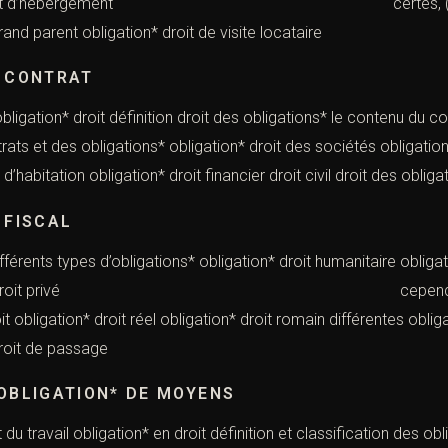
 visite et d’hébergement certes, ((Les obligati
grand parent obligation* droit de visite locataire
* CONTRAT
obligation* droit définition droit des obligations* le contenu du co
ats et des obligations* obligation* droit des sociétés obligation* d
d’habitation obligation* droit financier droit civil droit des obliga
 FISCAL
ifférents types d’obligations* obligation* droit humanitaire obliga
igation* droit privé cependant, ((Les obliga
it obligation* droit réel obligation* droit romain différentes obli
droit de passage
 OBLIGATION* DE MOYENS
du travail obligation* en droit définition et classification des ob