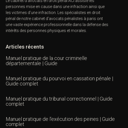
Viol et agressions sexuelles
17 décembre 2015
Dans "Droit pénal spécial"
Le cabinet d’avocats en droit pénal ACI assiste les
personnes mise en cause dans une infraction ainsi
que les victimes d’une infraction. Les spécialistes en
droit pénal de notre
cabinet d’avocats pénalistes
à
paris ont une vaste expérience professionnelle dans la
défense des intérêts des personnes physiques et
morales.