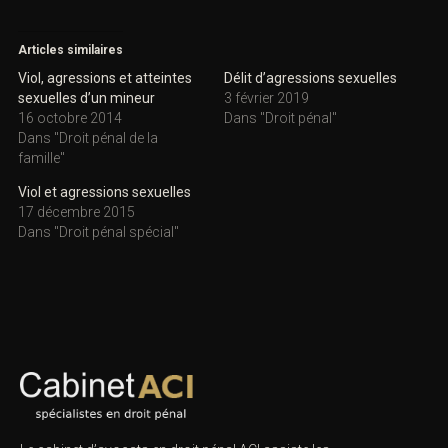
l’agression sexuelle) En dernier,
Le droit pénal de la
consommation
(Qu’est-ce que l’agression sexuelle)
Troisièmement,
Lexique de droit pénal
(Qu’est-ce que
l’agression sexuelle) Quatrièmement,
Principales
infractions en droit péna
l
(Qu’est-ce que l’agression
sexuelle) Et puis, Procédure pénale (Qu’est-ce que
l’agression sexuelle) Ensuite,
Notions de criminologie
Également,
DÉFENSE PÉNALE
Aussi,
AUTRES
DOMAINES
Enfin,
CONTACT
.
Articles similaires
Viol, agressions et atteintes
Délit d’agressions sexuelles
sexuelles d’un mineur
3 février 2019
16 octobre 2014
Dans "Droit pénal"
Dans "Droit pénal de la
famille"