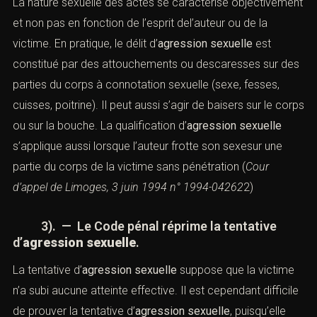
par des actes de nature sexuelle.
(Qu’est-ce que l’agression sexuelle ?)
La nature sexuelle des actes se caractérise
objectivement et non pas en fonction de l’esprit
del’auteur ou de la victime. En pratique, le délit
d’
agression sexuelle
est constitué par des
attouchements ou descaresses sur des parties du corps
à connotation sexuelle (sexe, fesses, cuisses, poitrine). Il
peut aussi s’agir de baisers sur le corps ou sur la
bouche. La qualification d’
agression sexuelle
s’applique
aussi lorsque l’auteur frotte son sexesur une partie du
corps de la victime sans pénétration (
Cour d’appel de
Limoges, 3 juin 1994 n° 1994-04262
2
)