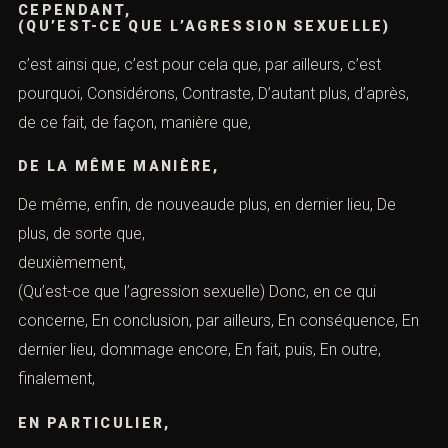
avocats pénaliste agression sexuelleavocat spécialisé
en agression sexuelle
évidemment, (Qu’est-ce que l’agression sexuelle)
À CAUSE DE CELA,
à cause de, ainsi, à nouveau, à partir de là, Ainsi, Alors
que, Alors, Après cela, Après que, Aussi, bien que, car,
CEPEND
(QU’EST-CE QUE L’AGRESSION SEXUELLE)
c’est ainsi que, c’est pour cela que, par ailleurs, c’est
pourquoi, Considérons, Contraste, D’autant plus, d’après,
de ce fait, de façon, manière que,
DE LA MÊME MANIÈRE,
De même, enfin, de nouveaude plus, en dernier lieu, De