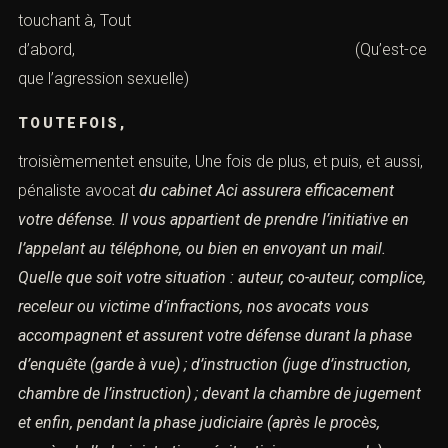
ailleurs , Par conséquent, et aussi, Par contre, par
exemple,
(Qu’est-ce que l’agression sexuelle) évidemment, Par la
suite, par rapport à, parce que, plus précisément, plus
tard,
POUR COMMENCER,
Pour conclure, Pourtant, Premièrement, Prenons le cas
de, Puis, puisque, Qui plus est, Selon, Suivant, Tandis que,
touchant à, Tout
d’abord, (Qu’est-
ce que l’agression sexuelle)
TOUTEFOIS,
troisièmementet ensuite, Une fois de plus, et puis, et
aussi, pénaliste avocat
du cabinet Aci assurera