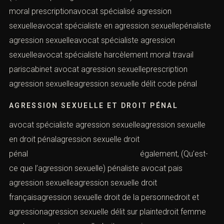
AVOCAT SPÉCIALISÉ DANS L’AGRESSION
SEXUELLE
délit général agression sexuelleavocat spécialisé en
agression sexuelledélit de harcèlement
téléphonique aussi,
(Qu’est-ce que l’agression sexuelle) délit de harcèlement
moral prescriptionavocat spécialisé agression
sexuelleavocat spécialiste en agression
sexuellepénaliste agression sexuelleavocat spécialiste
agression sexuelleavocat spécialiste harcèlement moral
travail pariscabinet avocat agression
sexuelleprescription agression sexuelleagression
sexuelle délit code pénal
AGRESSION SEXUELLE ET DROIT PÉNAL