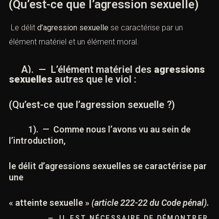
sexuelle autre que le viol ?
(Qu’est-ce que l’agression sexuelle)
Le délit
d’agression sexuelle
se caractérise par un
élément matériel et un élément moral.
A). — L’élément matériel des
agressions sexuelles
autres que le viol :
(Qu’est-ce que l’agression sexuelle ?)
1). — Comme nous l’avons vu au sein de
l’introduction,
le délit d’agressions sexuelles se caractérise
par une