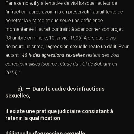
(Qu’est-ce que l’agression sexuelle ?)
Par exemple, il y a tentative de viol lorsque l’auteur de
l’infraction, après avoir mis
un préservatif,
aurait tenté de
pénétrer la victime et que seule
une déficience
momentanée
Il aurait contraint à abandonner son projet.
(
Chambre criminelle, 10 janvier 1996
)
Alors que le viol
demeure un crime,
l’agression sexuelle reste
un délit
.
Pour autant :
46 % des agressions sexuelles
restent des
viols correctionnalisés
(source :
étude du TGI de Bobigny
en 2013
)
:
c). — Dans le cadre des infractions
sexuelles,
il existe une pratique judiciaire consistant à
retenir la qualification