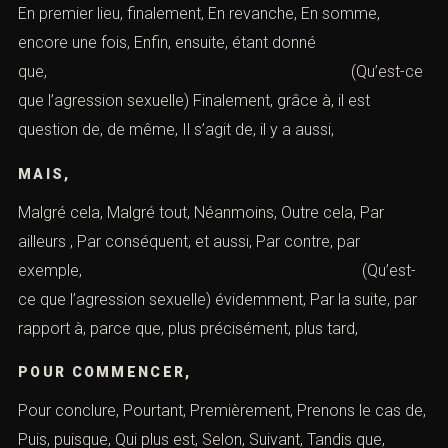
plus, de sorte que,
deuxièmement,
(Qu’est-ce que l’agression sexuelle) Donc, en ce qui
concerne, En conclusion, par ailleurs, En conséquence,
En dernier lieu, dommage encore, En fait, puis, En outre,
finalement,
EN PARTICULIER,
En premier lieu, finalement, En revanche, En somme,
encore une fois, Enfin, ensuite, étant donné
que, (Qu’est-
ce que l’agression sexuelle) Finalement, grâce à, il est
question de, de même, Il s’agit de, il y a aussi,
MAIS,
Malgré cela, Malgré tout, Néanmoins, Outre cela, Par