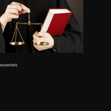
 essentiels
: