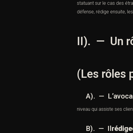
statuant sur le cas des étr
défense, rédige ensuite, le
II). — Un r
(Les rôles 
A). — L’avocat 
niveau qui assiste ses clie
B). — Il
rédige