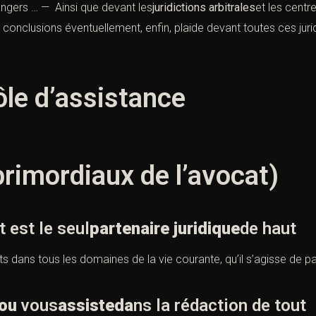
angers … — Ainsi que devant les
juridictions arbitrales
et les centr
s conclusions éventuellement, enfin, plaide devant toutes ces jurid
ôle d’assistance
primordiaux de l’avocat)
est le seul
partenaire juridique
de haut
nts dans tous les domaines de la vie courante, qu’il s’agisse de 
ou
vous
assisteda
ns la rédaction de tout