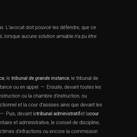
s. L’avocat doit pouvoir les défendre, que ce
, lorsque aucune solution amiable n’a pu être
nce
, le
tribunal de grande instance
, le tribunal de
ance ou en appel. — Ensuite, devant toutes les
nstruction
ou la chambre d’instruction, ou
ectionnel
et la
cour d’assises
ainsi que devant les
 — Puis, devant le
tribunal administratif
et la
cour
taire et administrative, le conseil de discipline,
ctimes d’infractions ou encore la commission