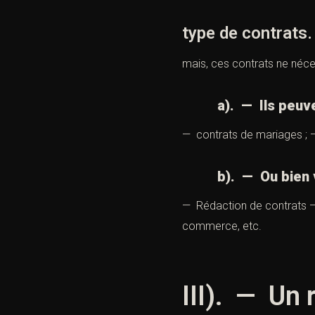
type de contrats.
mais, ces contrats ne néces
a). — Ils peuvent
— contrats de mariages ; —
b). — Ou bien vot
— Rédaction de contrats —
commerce, etc.
III). — Un 