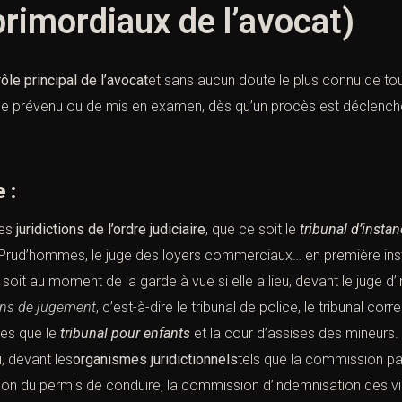
primordiaux de l’avocat)
rôle principal de l’avocat
et sans aucun doute le plus connu de tou
de
prévenu
ou de
mis en examen
, dès qu’un
procès
est déclenché
ue :
es
juridictions de l’ordre judiciaire
, que ce soit le
tribunal d’insta
Prud’hommes, le juge des loyers commerciaux… en première inst
 soit au moment de la
garde à vue si
elle a lieu, devant le
juge d’i
ions de jugement
, c’est-à-dire le
tribunal de police
, le
tribunal corr
les que le
tribunal pour enfants
et la
cour d’assises des mineurs
.
, devant les
organismes juridictionnels
tels que la commission pari
on du permis de conduire, la commission d’indemnisation des vi