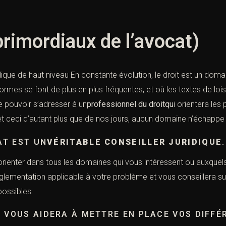
primordiaux de l’avocat)
idique de haut niveau En constante évolution, le droit est un doma
éformes se font de plus en plus fréquentes, et où les textes de l
de pouvoir s’adresser à un
professionnel
du
droitqu
i orientera les
 et ceci d’autant plus que de nos jours, aucun domaine n’échappe à
AT EST UN
VÉRITABLE CONSEILLER JURIDIQUE
.
orienter dans tous les domaines qui vous intéressent ou auxquels
réglementation applicable à votre problème et vous conseillera s
possibles.
T VOUS AIDERA À METTRE EN PLACE VOS DIFFÉ