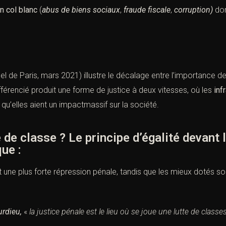
n col blanc
(
abus de biens sociaux
,
fraude fiscale
,
corruption)
don
l de Paris, mars 2021)
illustre le décalage entre l’importance 
fférencié produit une forme de justice à deux vitesses, où les
inf
’elles aient un impactmassif sur la société.
classe ? Le principe d’égalité devant la 
ue :
nt une plus forte répression pénale, tandis que les mieux dotés 
urdieu,
«
la justice pénale est le lieu où se joue une lutte de class