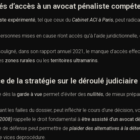
s d’accès à un avocat pénaliste compét
iste expérimenté
, tel que ceux du
Cabinet ACI à Paris
, peut radic
sonnes mises en cause n’ont accès qu’à l’aide juridictionnelle, c
souligné, dans son rapport annuel 2021, le manque d’accès effec
les
zones rurales
ou les
territoires ultramarins.
e la stratégie sur le déroulé judiciaire
e dès la
garde à vue
permet d’éviter des
nullités
, de mieux prépa
lant les failles du dossier, peut infléchir le cours d’une décision, v
2008)
rappelle le droit fondamental à
être assisté d’un avocat d
gie de défense peut permettre de
plaider des alternatives à la déte
e vices deprocédure.