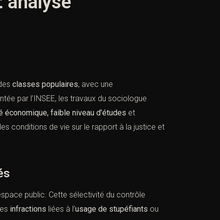
: analyse
 des
classes populaires
, avec une
tée par l’INSEE, les travaux du sociologue
té économique,
faible niveau d’études
et
s conditions de vie sur le rapport à la justice et
és
l’espace public. Cette sélectivité du contrôle
Les
infractions
liées à l’
usage de stupéfiants
ou