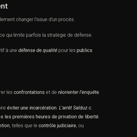
ent
alement changer l’issue d’un procès.
e qui limite parfois la stratégie de défense.
tif à une
défense de qualité
pour les
publics
rer les
confrontations
et de
réorienter l’enquête.
oire
éviter une incarcération
.
L’arrêt Salduz c.
ès les premières heures de privation de liberté
.
ntion
, telles que le
contrôle judiciaire
, ou