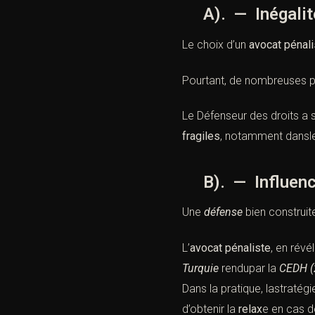
A). — Inégalité
Le choix d’un
avocat pénal
Pourtant, de nombreuses per
Le Défenseur des droits a 
fragiles
, notamment dans
B). — Influence d
Une
défense
bien construit
L’
avocat pénaliste
, en révé
Turquie
rendupar la
CEDH (
Dans la pratique, lastraté
d’obtenir la
relax
e en cas d