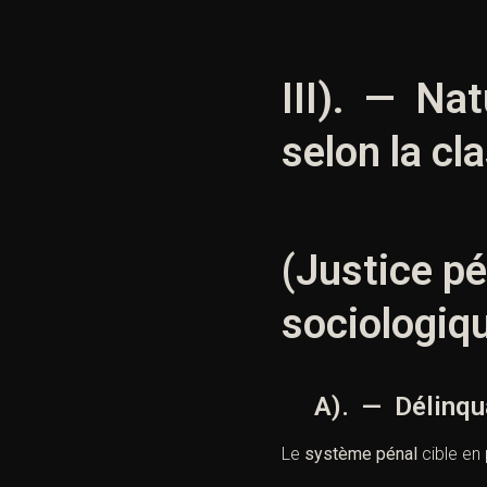
III). — Nat
selon la cl
(Justice pé
sociologiq
A). — Délinquanc
Le
système pénal
cible en 