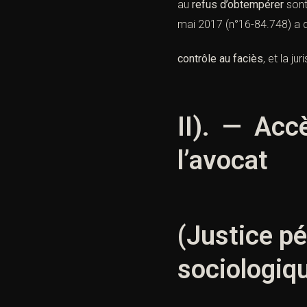
au
refus d’obtempérer
sont
mai 2017 (n°16-84.748) a d’
contrôle au faciès
, et la j
II). — Accè
l’avocat
(Justice pé
sociologiq