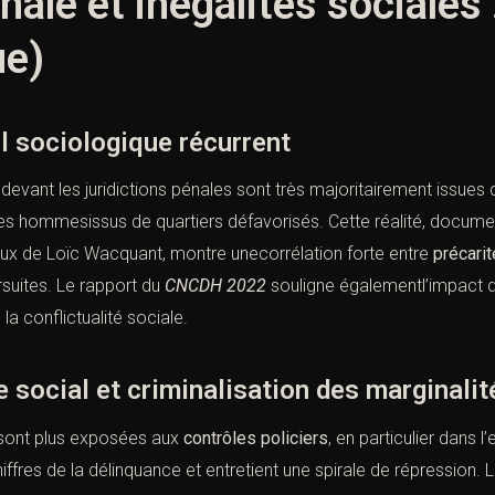
nale et inégalités sociales 
ue)
 sociologique récurrent
evant les juridictions pénales sont très majoritairement issues
es hommesissus de quartiers défavorisés. Cette réalité, documen
eux de Loïc Wacquant, montre unecorrélation forte entre
précari
suites. Le rapport du
CNCDH 2022
souligne égalementl’impact de
la conflictualité sociale.
ocial et criminalisation des marginalit
 sont plus exposées aux
contrôles policiers
, en particulier dans 
hiffres de la délinquance et entretient une spirale de répression. 