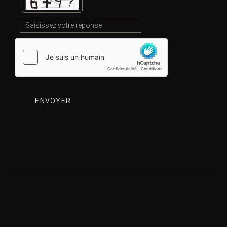
l’exhumation d’un corpsloi sur l’expérimentation humaine
PHILOSOPHIE DE LA BIOLOGIE
(DE L’EXPÉRIMENTATION SUR LA PERSONNE
HUMAINE)
philosophie de l’histoire Kantquel est le but de l’existence
humaine philosophieraison de l’existence humaineune
expérience humaine enrichissante
DE MÊME,
enfin, de nouveaude plus, en dernier lieu, De plus, de
sorte que, deuxièmement, Donc, en ce qui concerne, En
conclusion, par ailleurs, En conséquence, En dernier lieu,
dommage encore, En fait, puis, En outre, finalement,
EN PARTICULIER,
(DE L’EXPÉRIMENTATION SUR LA PERSONNE