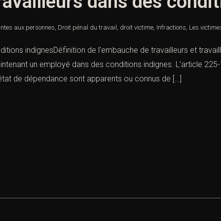
availleurs dans des condit
intes aux personnes
,
Droit pénal du travail
,
droit victime
,
Infractions
,
Les victime
tions indignesDéfinition de l’embauche de travailleurs et travail
tenant un employé dans des conditions indignes. L’article 225-13 
 l’état de dépendance sont apparents ou connus de […]