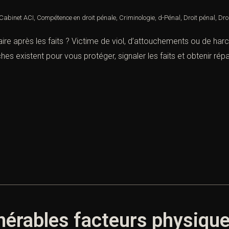
Cabinet ACI
,
Compétence en droit pénale
,
Criminologie
,
d-Pénal
,
Droit pénal
,
Dro
aire après les faits ? Victime de viol, d’attouchements ou de ha
existent pour vous protéger, signaler les faits et obtenir répara
nérables facteurs physique