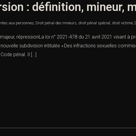
rsion : définition, mineur, 
intes aux personnes
,
Droit pénal des mineurs
,
droit pénal spécial
,
droit victime
,
r, majeur, répressionLa loi n° 2021-478 du 21 avril 2021 visant à 
 nouvelle subdivision intitulée « Des infractions sexuelles comm
Code pénal. Il […]