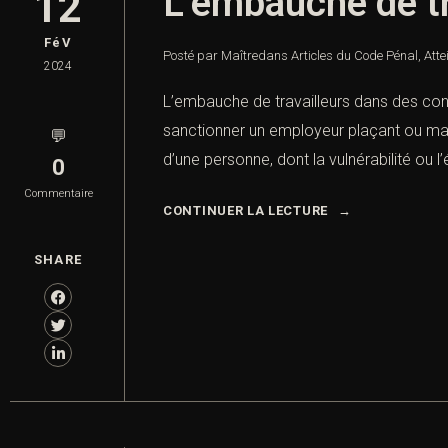
L’embauche de tr
12
FéV
Posté par Maître
dans
Articles du Code Pénal
,
Atte
2024
L’embauche de travailleurs dans des condi
sanctionner un employeur plaçant ou main
💬
d’une personne, dont la vulnérabilité ou
0
Commentaire
CONTINUER LA LECTURE
SHARE