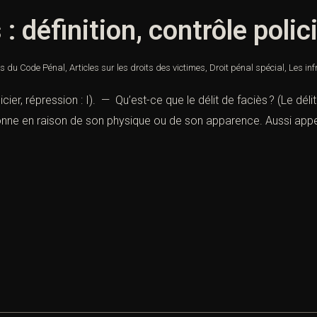
 : définition, contrôle polic
es du Code Pénal
,
Articles sur les droits des victimes
,
Droit pénal spécial
,
Les inf
licier, répression : I). — Qu’est-ce que le délit de faciès ? (Le déli
onne en raison de son physique ou de son apparence. Aussi appelé 