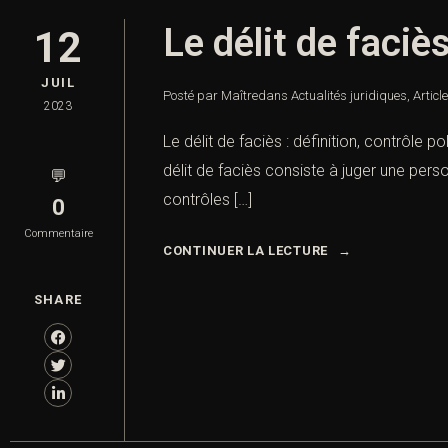
Le délit de faciès
12
JUIL
Posté par Maître
dans
Actualités juridiques
,
Articl
2023
Le délit de faciès : définition, contrôle po
délit de faciès consiste à juger une pers
💬
contrôles […]
0
Commentaire
CONTINUER LA LECTURE
SHARE