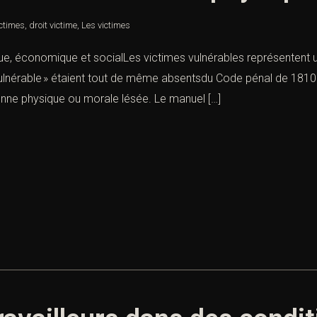
ictimes
,
droit victime
,
Les victimes
ue, économique et socialLes victimes vulnérables représentent u
 « vulnérable » étaient tout de même absentsdu Code pénal de 18
onne physique ou morale lésée. Le manuel […]