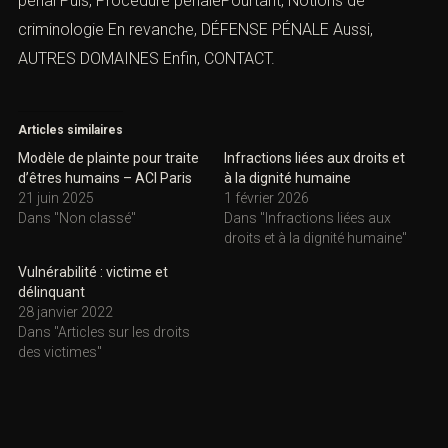
péna
l
Puis, Procédure pénalePourtant,
Notions de
criminologie
En revanche,
DÉFENSE PÉNALE
Aussi,
AUTRES DOMAINES
Enfin,
CONTACT
.
Articles similaires
Modèle de plainte pour traite
Infractions liées aux droits et
d’êtres humains – ACI Paris
à la dignité humaine
21 juin 2025
1 février 2026
Dans "Non classé"
Dans "Infractions liées aux
droits et à la dignité humaine"
Vulnérabilité : victime et
délinquant
28 janvier 2022
Dans "Articles sur les droits
des victimes"