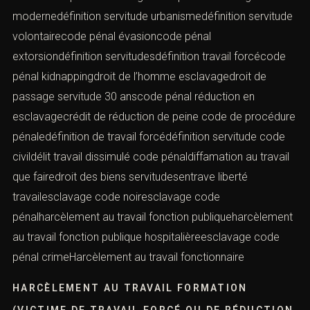
modernedéfinition servitude urbanismedéfinition servitude
volontairecode pénal évasioncode pénal
extorsiondéfinition servitudesdéfinition travail forcécode
pénal kidnappingdroit de l’homme esclavagedroit de
passage servitude 30 anscode pénal réduction en
esclavagecrédit de réduction de peine code de procédure
pénaledéfinition de travail forcédéfinition servitude code
civildélit travail dissimulé code pénaldiffamation au travail
que fairedroit des biens servitudesentrave liberté
travailesclavage code noiresclavage code
pénalharcèlement au travail fonction publiqueharcèlement
au travail fonction publique hospitalièreesclavage code
pénal crimeHarcèlement au travail fonctionnaire
HARCÈLEMENT AU TRAVAIL FORMATION