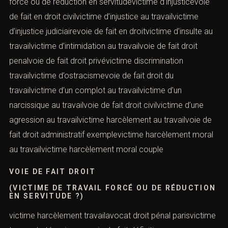
forcé ou de réduction en servitudevictime d’injusticevoie
de fait en droit civilvictime d’injustice au travailvictime
d’injustice judiciairevoie de fait en droitvictime d’insulte au
travailvictime d’intimidation au travailvoie de fait droit
penalvoie de fait droit privévictime discrimination
travailvictime d’ostracismevoie de fait droit du
travailvictime d’un complot au travailvictime d’un
narcissique au travailvoie de fait droit civilvictime d’une
agression au travailvictime harcèlement au travailvoie de
fait droit administratif exemplevictime harcèlement moral
au travailvictime harcèlement moral couple
VOIE DE FAIT DROIT
(VICTIME DE TRAVAIL FORCÉ OU DE RÉDUCTION
EN SERVITUDE ?)
victime harcèlement travailavocat droit pénal parisvictime