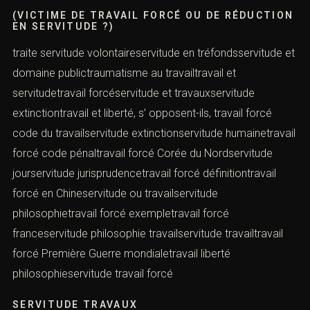
(VICTIME DE TRAVAIL FORCÉ OU DE RÉDUCTION
EN SERVITUDE ?)
traite servitude volontaireservitude en tréfondsservitude et
domaine publictraumatisme au travailtravail et
servitudetravail forcéservitude et travauxservitude
extinctiontravail et liberté, s’ opposent-ils, travail forcé
code du travailservitude extinctionservitude humainetravail
forcé code pénaltravail forcé Corée du Nordservitude
jourservitude jurisprudencetravail forcé définitiontravail
forcé en Chineservitude ou travailservitude
philosophietravail forcé exempletravail forcé
franceservitude philosophie travailservitude travailtravail
forcé Première Guerre mondialetravail liberté
philosophieservitude travail forcé
SERVITUDE TRAVAUX