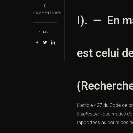
0
COMMENTAIRES
I). — En ma
SHARE
est celui de
(Recherche 
L’
article 427
du Code de pro
établies par
tous modes d
rapportées au cours des dé