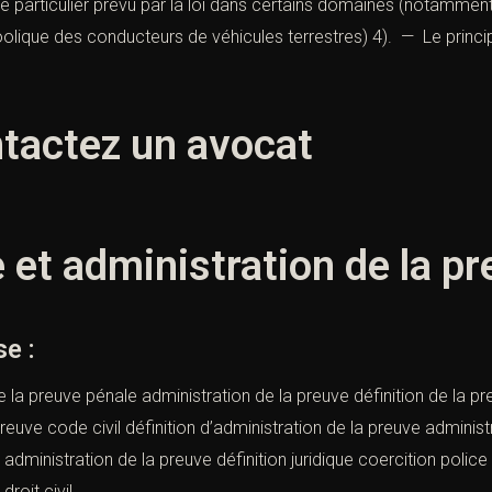
particulier prévu par la loi dans certains domaines (notamment 
lcoolique des conducteurs de véhicules terrestres) 4). — Le prin
tactez un avocat
et administration de la pr
e :
e la preuve pénale administration de la preuve définition de la pr
preuve code civil définition d’administration de la preuve adminis
administration de la preuve définition juridique coercition police
droit civil