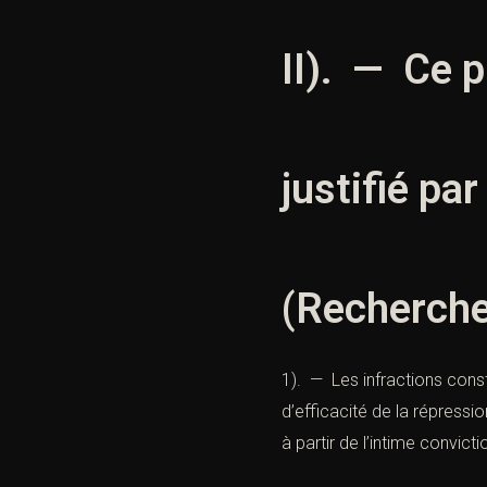
II). — Ce p
justifié par 
(Recherche 
1). — Les infractions const
d’efficacité de la répressi
à partir de l’intime convict