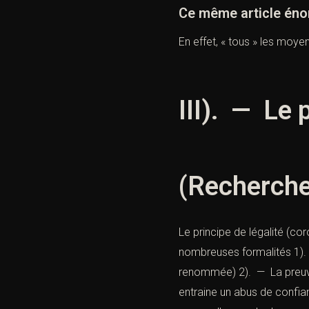
Ce même article énonc
En effet, « tous » les moy
III). — Le p
(Recherche 
Le principe de légalité (cor
nombreuses formalités 1). 
renommée) 2). — La preuve,
entraine un abus de confianc