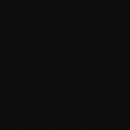
scientifique objective dans l’appréciation du
comportementhumain.
C’en est suivi un mouvement d’inspiration humaniste,
incarné par Marc Ancel en 1954,
selon lequel la réaction de la société face à la violation
de la loi pénale doit tenter derestaurer le libre arbitre
chez le délinquant, de sorte que le but de la sanction
pénalen’est pas l’élimination,
mais la
resocialisation
du délinquant, voire sa
rééducation et sa réinsertion.
LA SANCTION PÉNALE EST DONC DUALE :
non seulement elle permettrait et punir, mais également