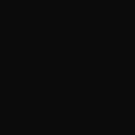
le mensonge ou encore le non-paiement de ses dettes,
puisque le droit pénal sanctionneuniquement les
comportements dangereux pour l’ordre public et social :
il n’a pas pour but de traquer les actions ou convictions
des individus dans leur vieprivée ou leur conscience
contraires à la morale collective.
L’inverse est également vrai:
il existe des comportements érigés en infraction qui
pourtant ne se heurtent aucunementà la morale, comme
les contraventions de police, lesquelles sanctionnent
certes unmanquement à la discipline sociale, mais pas
des atteintes aux valeurs essentiellesde notre société.