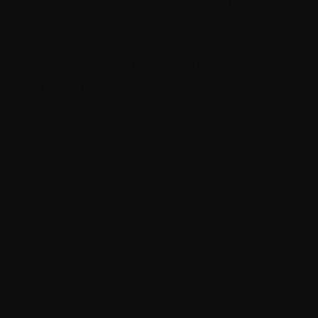
dans les sociétés sur lesquelles règne le totalitarisme, il
faut bien saisir que le droit pénalreprésente une menace
permanente puisque précisément, les individus ne savent
pasce qui est permis ou non. En effet, si l’on reprend
l’exemple de l’Allemagne nazie,
le Code pénal alors en vigueur comportait une
disposition rédigée comme suit :
dont on prend la mesure de la dangerosité et de
l’insécuritéqu’elle instaure :
« Sera puni quiconque commettra un délit que la loi
déclare punissable ou qui méritera
une peine
d’après le saint esprit du peuple
»
.