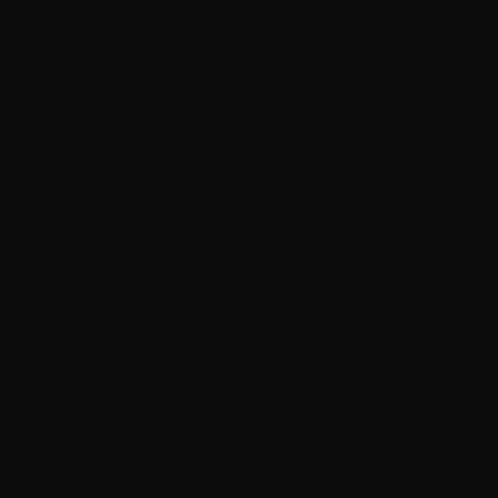
et notamment de la pensée de Montesquieu (
L’esprit des
lois
, 1748) et de Beccaria (
Traité
des délits et des peines
, 1764).
CE PRINCIPE EST ÉGALEMENT INSCRIT DANS
LA CONVENTION EUROPÉENNE
DES DROITS DE L’HOMME
(
ARTICLE 7 CEDH
)
ET A ÉTÉ REPRIS À
L
’ARTICLE 111-3 DU CODE
PÉNAL
en ces termes :
« Nul ne peut être puni pour un crime ou pour un délit
dont les éléments ne sont pas
définis par la loi, ou pour une contravention
dont les
éléments ne sont pas définis par