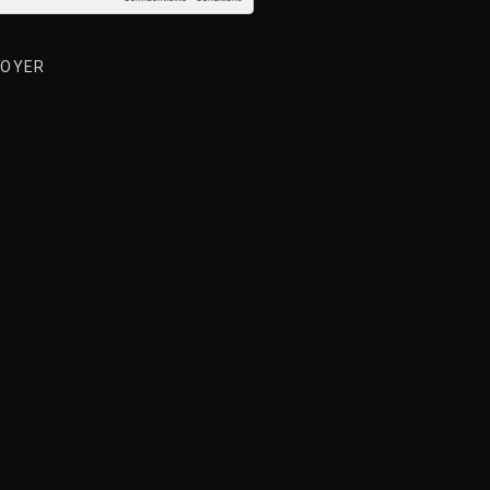
3). — Le droit moral et son rapport à la
morale
:
on peut considérer que le droit pénal entretient des
rapports étroits avec la morale dansla mesure où il
exprime les valeurs essentielles de la société, comme
on l’a indiqué.
En effet, le droit pénal prend racine en elle et varie selon
l’évolution constante de la morale.
Fonctions répressive et expressive vont donc
incontestablement de pair.
En effet, voici un extrait de l’exposé des motifs du
nouveau Code pénal :
« S’il y a rupture d’harmonie entre les deux fonctions
[la