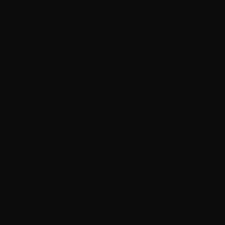
faudrait remplacer les peinesclassiques par des
mesures de défense ou de sûreté.
Néanmoins, on comprend qu’une telle doctrine, qui nie la
morale et la liberté humaine,
n’expose aux pires débordements, comme les camps
nazis si l’on conduit le raisonnementà l’extrême,
puisqu’elle voit la déviance comment plus ni moins
qu’une maladieà combattre.
3). — La défense sociale nouvelle
:
après la Seconde Guerre mondiale, la doctrine
positiviste présentée ci-dessus a suscitéune puissante
réaction en permettant de mesurer à quelles
conséquences désastreusespouvait conduire la logique