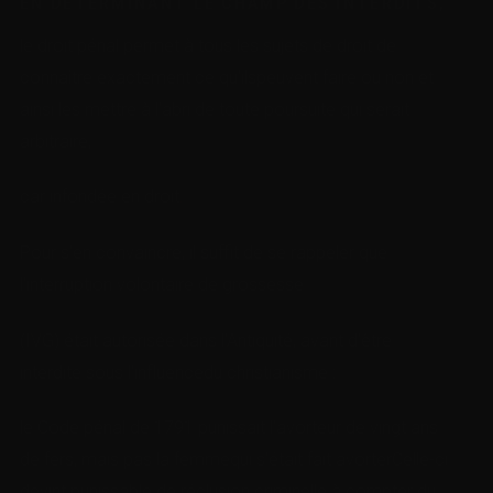
EN DÉTERMINANT LE CHAMP DES INTERDITS,
le droit pénal permet à tous les sujets de droit de
connaître exactement ce qu’ilspeuvent faire ou non et
ainsi les mettre à l’abri de toute poursuite qui serait
arbitraire,
car infondée en droit.
Pour s’en convaincre, il suffit de se rappeler que
l’interruption volontaire de grossesse
(IVG) était autorisée dans l’Antiquité, avant d’être
interdite sous l’influencedu christianisme :
le Code pénal de 1791 punissait l’avorteur de vingt ans
de fers, mais pas la femmequi s’était fait avorterCelle-ci
devint punissable de réclusion criminelle à compter du