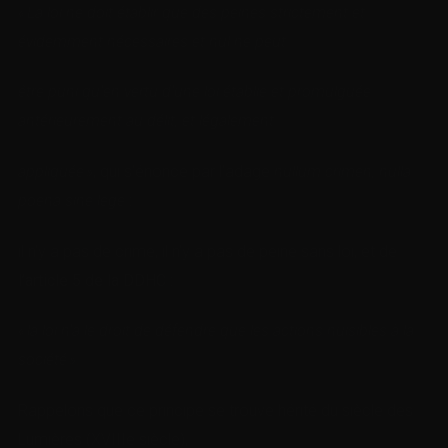
« La loi ne doit établir que des peines strictement et
évidemment nécessaires et nul ne peut
être puni qu’en vertu d’une loi établie et promulguée
antérieurement
au délit, et légalement
appliquée »
, qui s’énonce par l’adage
nullum crimen, nulla
poena sine lege
:
il n’y a pas de crime, il n’y a pas de peine sans loi, et de
l’article 5 de la DDHC
:
« la loi n’a le droit de défendre que les actions nuisibles à la
société »
.
Rappelons que ce principe se trouve hérité du siècle des
Lumières (XVIIIe siècle),