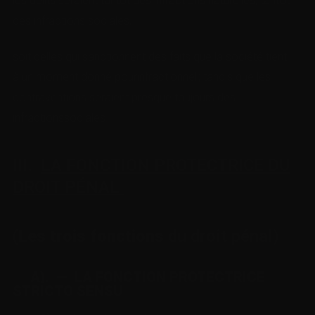
les délits seraient tantôt des infractions naturelles, tantôt
des infractions sociales,
soit celles qui sanctionnent des faits que la société tient
à un moment donné pourinfractionnel ; tandis que les
contraventions seraient presque toujours des
infractionssociales.
III.
LA FONCTION PROTECTRICE DU
DROIT PÉNAL
(
Les trois fonctions
du droit pénal)
A). — LA FONCTION PROTECTRICE
STRICTO SENSU