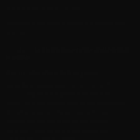
démocratie, elle tombe en déshérence »
.
Cependant, le droit pénal ne saurait se confondre avec
la morale.
4). — La distinction entre le droit pénal et
la morale
:
(
Les trois fonctions
du droit pénal)
l’auteur Émile Auguste Garçon (
Le droit pénal,
1922,
p. 131) compare le droit pénalet la morale à deux
cercles qui se chevauchent avec une aire commune et
des surfacesCela se comprend dans la mesure où
certaines attitudes que la morale majoritaireou
dominante condamne ne sont pas pénalement
sanctionnées, comme l’adultère,