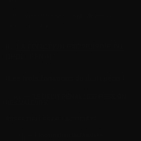
mort,
le législateur espère tendre vers plus d’humanité, mais
aussi vers plus de justice.
II.
LA FONCTION EXPRESSIVE DU
DROIT PÉNAL
(
Les trois fonctions
du droit pénal)
A). —
LE DROIT PÉNAL : EXPRESSION
DES VALEURS
ESSENTIELLES DE LA SOCIÉTÉ
1). — L’incarnation de l’analyse