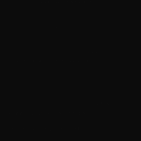
1). — La protection de la société
:
le droit pénal protège la société de telle façon que les
libertés de chacun peuvent pleinements’exercer. Non
seulement le droit pénal permet la répression.
Mais il la régule, de sorte qu’il est une
garantie
fondamentale de la liberté individuelle
.
En effet, le droit pénal est marqué par le principe de la
légalité des délits et des peines, garantiefondamentale
des droits de la personne devant les
juridictionsrépressives, inspirées de l’
article 8 de la
Déclaration universelle des droits de
l’homme (DDHC) du 26 août 1789
: