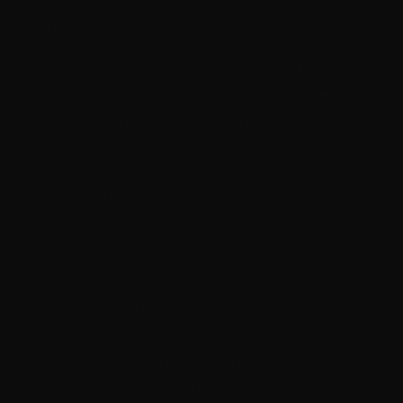
Code pénal de 1810.
Il faut attendre le
fameux procès de Bobigny (1972)
dans lequel une jeune fillepoursuivie pour avortement fut
relaxée pour que la
loi n
° 75-17 du 17 janvier
1975
légalise l’avortement
, bien que cet acte demeurait
un délit pour le médecin
(ou auteur) et la femme en dehors des conditions
légales.
C’est le Code pénal de 1994 qui choisit de dépénaliser
totalement l’avortement subipar la femme en dehors
des limites légales et la loi de 2001étendit les limites
temporelles de l’avortement légal pour cause de