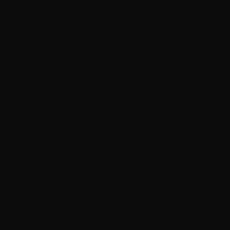
fonction répressive etla fonction expressive],
la loi pénale
ne remplit plus efficacement
son office dans
la société.
Par exemple, lorsque la peine subsiste, mais que la valeur
qui la fondait n’est plus
admise par la conscience collective,
la sanction pénale ne
satisfait plus, mais heurte
la sensibilité publique.
Elle apparaît comme l’expression d’une survivance et non
plus d’une valeur.
Elle choque la conscience collective. Et dans une