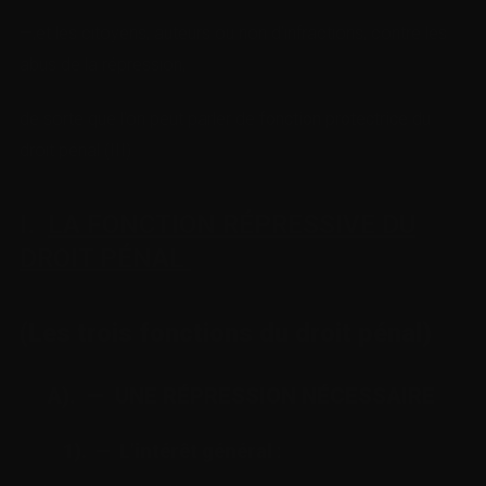
—,et les citoyens, auteurs ou non d’infractions, contre les
abus de la répression,
de sorte que l’on peut parler de
fonction
protectrice
du
droit pénal (
III
).
I.
LA FONCTION RÉPRESSIVE DU
DROIT PÉNAL
(Les trois fonctions du droit pénal)
A). — UNE RÉPRESSION NÉCESSAIRE
1). — L’intérêt général
: