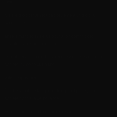
illicite.
Mais le droit pénal n’est pas seulement un droit qui
sanctionne :
en réprimant les individus pour avoir commis des
infractions prévues par la loi,
le droit pénal exprime les valeurs essentielles de notre
société, de sorte qu’il a une
valeur expressive (II)
.
À cela s’ajoute le fait que le droit pénal protège la
société contre la délinquance
— autre face de sa fonction répressive