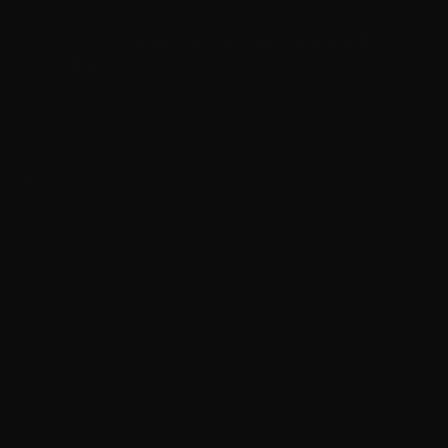
5). — L’impact sur la classification des
infractions
:
les infractions sont classées, suivant leur gravité, en
crimes, délits et contraventions
(
Article 111-1 du Code pénal
) (
voir notre article sur
« La
classification des infractions »
).
Or, on pourrait considérer que les crimes seraient
généralement des infractions dites
« naturelles », c’est-à-dire celles qui protègent les libertés
fondamentales commele droit à la vie (
article 2 de la
Convention européenne des droits de l’homme
) ;