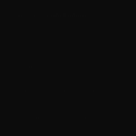
2). — Le courant positiviste
:
illustré par les Italiens Lombroso (
L’Homme criminel,
1876)
,
Ferri (
Sociologie criminelle, 1881)
et Garofalo
(Criminologie, 1885)
dans la seconde moitié
du XIXe siècle,
ce courant a pour particularité d’avoir considéré le
phénomène criminel sous l’angleexclusivement
scientifique, c’est-à-dire objectif, en excluant les
considérations moraleset donc Selon ces auteurs, le but
du droit pénal n’est pas de punir une faute ou
uncomportement graves,