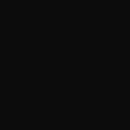
Droit pénal
Les trois fonctions
du droit pénal :
Le droit pénal a un objectif qui lui est propre et les
missions qui lui sont confiées sontradicalement
différentes de celles d’autres disciplines juridiques.
On peut mettre en évidence
trois fonctions
du droit
pénal :
1°) sa fonction
répressive
2°) sa fonction expressive3°) sa fonction
protectrice.
En effet, le droit pénal a sans conteste une
fonction
répressive (I)
, c’est-à-direqu’il punit tout comportement