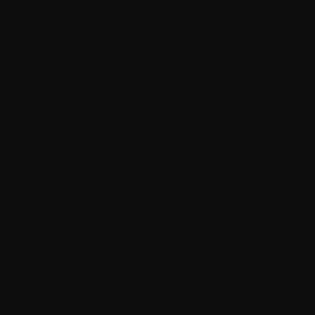
mais de
protéger la société contre un homme
objectivement dangereux
,
comme un corps malade doit se protéger des microbes
et des bactéries.
La dangerosité de l’individu serait donc appréciée
objectivement et constitueraitpour les positivistes le
fondement de la réaction sociale, mais également sa
limite.
Par conséquent, la sanction pénale n’aurait qu’un objet
limité.
Ainsi, pour supprimer l’état dangereux de l’individu, il