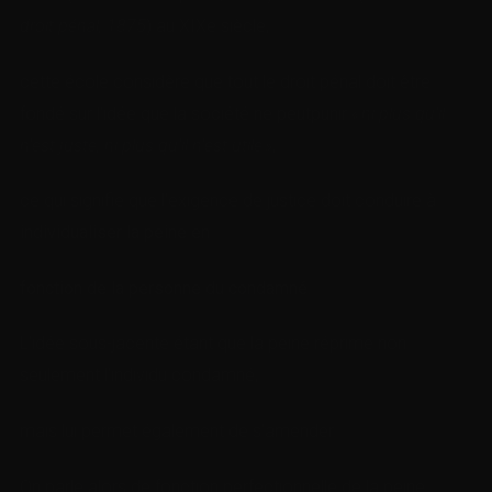
droit pénal, 1875
) au XIXe siècle,
cette école considère que tout le droit pénal doit être
fondé sur l’idée que la société ne peutpunir
« ni plus qu’il
n’est juste, ni plus qu’il n’est utile »
,
ce qui signifie que l’exigence de justice doit conduire à
individualiser la peine en
fonction de la personne du condamné
.
L’idée sous-jacente étant que la peine réprime non
seulement l’individu condamné,
mais lui permet également de s’amender.
On parle alors de fonction perfectionnelle de la peine.