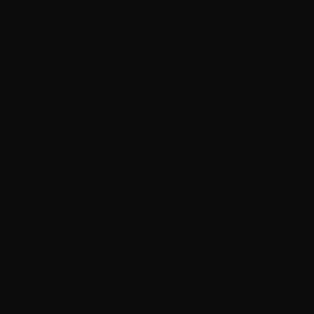
le droit pénal a été élaboré pour sanctionner certains
comportements dangereux pourl’ordre public ou
contraire aux exigences de la vie sociétale dans l’intérêt
général puisqu’ilest formé de l’ensemble des règles qui
déterminent les conditions de la responsabilitépénale,
les infractions et les peines qui leur sont applicables.
On contesterait le droit pénal lui-même si l’on venait à
remettre en cause sa fonctionrépressive première.
À défaut, il faudrait prôner l’abolition — totale ou partielle
— du système pénal, commele revendique le
mouvement doctrinal
« de la non-intervention »
.
Cette fonctionnalité répressive se justifie compte tenu
du fait que le droit pénal a pourobjectif d’assurer la
défense de la société contre les « criminels »