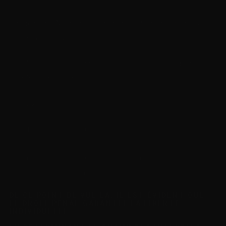
le règlement. Nul ne peut être puni d’une peine qui n’est
pas prévue par la loi,
si l’infraction est un crime
ou un délit, ou par le règlement,
si l’infraction est une
contravention »
.
Ce principe, dont l’importance est capitale en droit pénal,
implique que nul ne peutêtre condamné pour un fait qui,
au moment où il a été commis, ne constituait pasune
infraction selon le droit en vigueur.
DE CE POINT DE VUE LÀ, IL EST ÉVIDENT QUE
LE DROIT PÉNAL GARANTIT LA LIBERTÉ
INDIVIDUELLE :