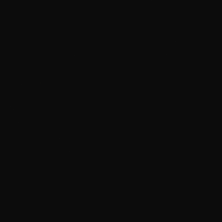
de prévenir tout comportementdélictueux.
Ici, les connaissances scientifiques sont utilisées pour
alimenter la défense sociale dansl’optique de favoriser la
réinsertion de l’individuen permettant de mieux
comprendre sa personnalité, au lieu d’être mises au
serviceexclusif de la défense de la société.
Néanmoins, là encore, cette doctrine conduite à
l’extrême pourrait aboutir à dessanctions à durée
indéterminée, voire à des camps de rééducation si l’on
cherche à toutprix à resocialiser l’individu. Le principal
attrait de la théorie de la défense sociale résidedonc
dans son caractère humaniste, en ce sens que le droit
pénal présenterait un caractèrethérapeutique. En effet,
en supprimant les châtiments corporels et la peine de