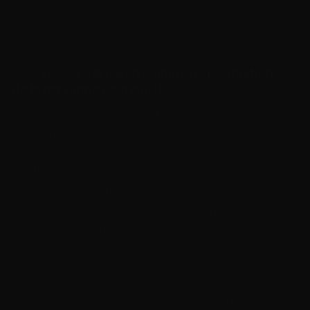
(au sens large du terme).
2). — La prise en compte de la situation
de la personne poursuivie
:
la fonction répressive ne signifie pas que seul soit pris en
compte l’intérêt de la société.
En effet, le droit pénal comporte de nombreuses
dispositions permettant aux juges deprendre en compte
la situation de la personne poursuivie afin d’éviter sa
désocialisationet favoriser sa réinsertion.
En voici une illustration :
l’article 132-24 du Code pénal
(
«
Les peines peuvent être personnalisées […] »
).