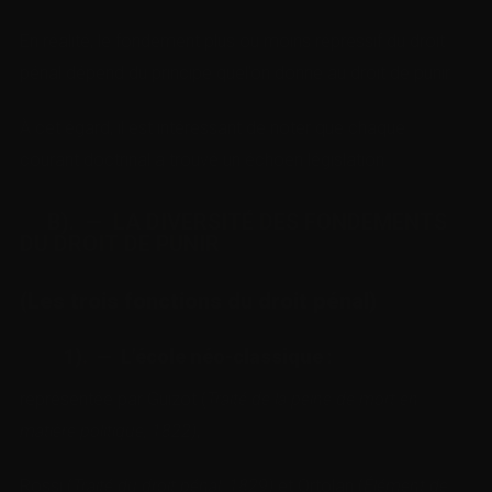
En réalité, le fondement plus ou moins répressif du droit
pénal dépend du principe quel’on donne au droit de punir.
À cet égard, il est intéressant de noter que chaque
courant doctrinal a trouvé un échoen législation.
B). — LA DIVERSITÉ DES FONDEMENTS
DU DROIT DE PUNIR
(Les trois fonctions du droit pénal)
1). — L’école néo-classique
:
représentée par Guizot (
Traité de la peine de mort en
matière politique, 1822)
,
Rossi (
Traité du droit pénal, 1829)
et Ortolan (
Élément de