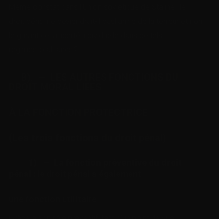
Même constat dans l’Union soviétique de Staline : le
droit pénal ne deviendrait-il pasl’arme de la terreur et non
le garant de la liberté individuelle dans de tels
régimestotalitaires ?
B). — LES AUTRES FONCTIONS DU
DROIT MORAL LIÉES
À LA FONCTION PROTECTRICE
(
Les trois fonctions
du droit pénal)
1). — La fonction préventive du droit
pénal
: le droit pénal a également
une fonction utilitaire
Grâce à son rôle préventif, tant d’un point de vue