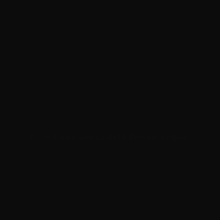
détresse
(de 10 à 12 semaines).
Dès lors, le législateur ainsi que le pouvoir réglementaire
ont à définir ce qui, en France,
constitue une
faute
revêtant une nature pénale compte
tenu de sa gravité suffisante.
2). — Dans une société démocratique
:
néanmoins, cette fonction protectrice ne peut
pleinement s’exercer que lorsquela société s’avère
fondée sur des principes de démocratie et de liberté
puisqu’à
contrario
,