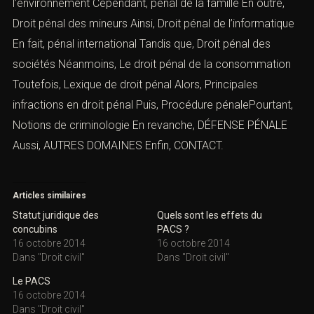
l’environnement
Cependant,
pénal de la famille
En outre,
Droit pénal des mineurs
Ainsi,
Droit pénal de l’informatique
En fait,
pénal international
Tandis que,
Droit pénal des
sociétés
Néanmoins,
Le droit pénal de la consommation
Toutefois,
Lexique de droit pénal
Alors,
Principales
infractions en droit péna
l
Puis, Procédure pénalePourtant,
Notions de criminologie
En revanche,
DÉFENSE PÉNALE
Aussi,
AUTRES DOMAINES
Enfin,
CONTACT
.
Articles similaires
Statut juridique des
Quels sont les effets du
concubins
PACS ?
16 octobre 2014
16 octobre 2014
Dans "Droit civil"
Dans "Droit civil"
Le PACS
16 octobre 2014
Dans "Droit civil"