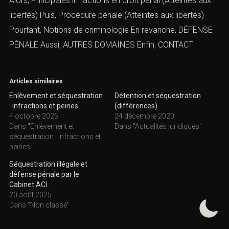
Alors,
Principales infractions en droit péna
l
(Atteintes aux
libertés) Puis, Procédure pénale (Atteintes aux libertés)
Pourtant,
Notions de criminologie
En revanche,
DÉFENSE
PÉNALE
Aussi,
AUTRES DOMAINES
Enfin,
CONTACT
Articles similaires
Enlèvement et séquestration
Détention et séquestration
: infractions et peines
(différences)
4 octobre 2025
24 décembre 2020
Dans "Enlèvement et
Dans "Actualités juridiques"
séquestration : infractions et
peines"
Séquestration illégale et
défense pénale par le
Cabinet ACI
20 août 2025
Dans "Non classé"