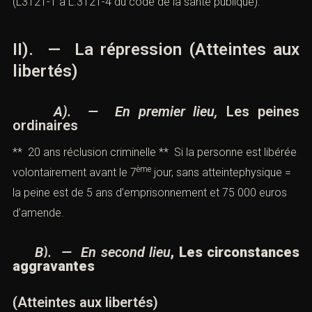
(L3121-1 à L.3121-4 du code de la santé publique).
II). — La répression (Atteintes aux
libertés)
A). — En premier lieu,
Les peines
ordinaires
** 20 ans réclusion criminelle ** Si la personne est libérée
ème
volontairement avant le 7
jour, sans atteintephysique =
la peine est de 5 ans d’emprisonnement et 75 000 euros
d’amende.
B). — En second lieu
, Les circonstances
aggravantes
(Atteintes aux libertés)