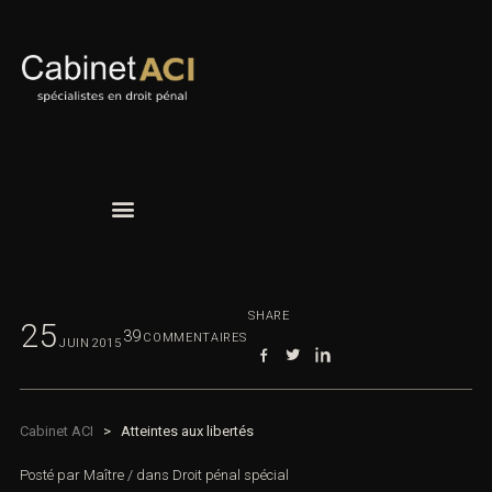
SHARE
25
39
COMMENTAIRES
JUIN
2015
Cabinet ACI
>
Atteintes aux libertés
Posté par
Maître
/
dans
Droit pénal spécial