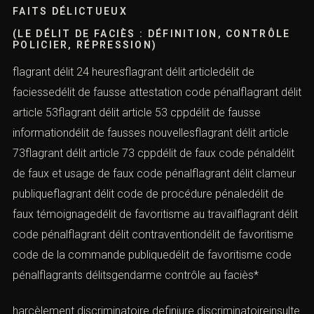
FAITS DÉLICTUEUX
(LE DÉLIT DE FACIÈS : DÉFINITION, CONTRÔLE
POLICIER, RÉPRESSION)
flagrant délit 24 heuresflagrant délit articledélit de
faciessedélit de fausse attestation code pénalflagrant délit
article 53flagrant délit article 53 cppdélit de fausse
informationdélit de fausses nouvellesflagrant délit article
73flagrant délit article 73 cppdélit de faux code pénaldélit
de faux et usage de faux code pénalflagrant délit clameur
publiqueflagrant délit code de procédure pénaledélit de
faux témoignagedélit de favoritisme au travailflagrant délit
code pénalflagrant délit contraventiondélit de favoritisme
code de la commande publiquedélit de favoritisme code
pénalflagrants délitsgendarme contrôle au faciès*
harcèlement discriminatoire definjure discriminatoireinsulte